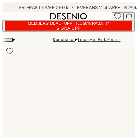
Skip
FRI FRAKT ÖVER 399 kr • LEVERANS 2-4 ARBETSDA
to
main
MEMBERS' DEAL - UPP TILL 50% RABATT*
content.
SIGNA UPP
▸
▸
Konststilar
Liberty in Pink Poster
Product