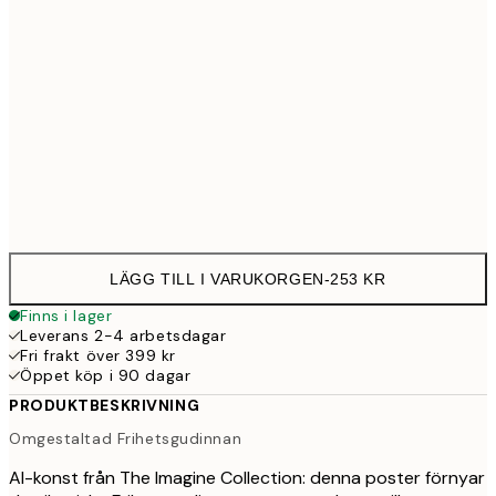
30x40 cm
25
70x100 cm
54
Frame
options
LÄGG TILL I VARUKORGEN
-
253 KR
Finns i lager
Leverans 2-4 arbetsdagar
Fri frakt över 399 kr
Öppet köp i 90 dagar
PRODUKTBESKRIVNING
Omgestaltad Frihetsgudinnan
AI-konst från The Imagine Collection: denna poster förnyar