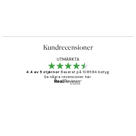
Kundrecensioner
UTMÄRKTA
4.4 av 5 stjärnor
Baserat på 108584 betyg.
Se några recensioner här.
Verifierad köpare
Kundrecensioner
Fina målningar.
2 juni