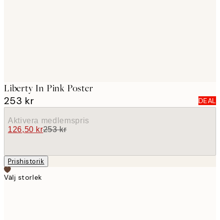
images
Liberty In Pink Poster
253 kr
DEAL
Aktivera medlemspris
126,50 kr
253 kr
Prishistorik
Välj storlek