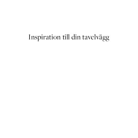
er
Vintage Arrival Poster
Från 253 kr
Inspiration till din tavelvägg