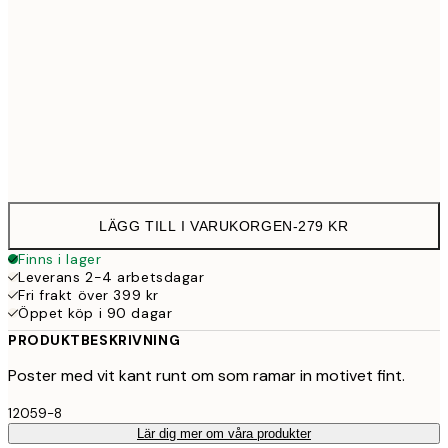
50x70 cm
27
Frame
options
LÄGG TILL I VARUKORGEN
-
279 KR
Finns i lager
Leverans 2-4 arbetsdagar
Fri frakt över 399 kr
Öppet köp i 90 dagar
PRODUKTBESKRIVNING
Poster med vit kant runt om som ramar in motivet fint.
12059-8
Lär dig mer om våra produkter