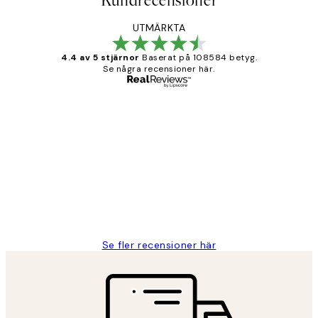
Kundrecensioner
UTMÄRKTA
4.4 av 5 stjärnor
Baserat på 108584 betyg.
Se några recensioner här.
Verifierad köpare
Kundrecensioner
Fina målningar.
2 juni
Roonak F
Se fler recensioner här