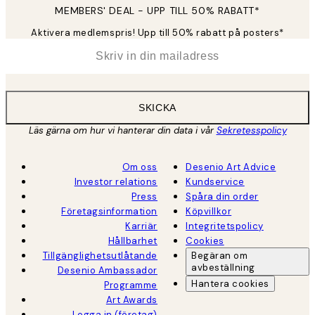
MEMBERS' DEAL - UPP TILL 50% RABATT*
Aktivera medlemspris! Upp till 50% rabatt på posters*
*
E-post
SKICKA
Läs gärna om hur vi hanterar din data i vår
Sekretesspolicy
Om oss
Desenio Art Advice
Investor relations
Kundservice
Press
Spåra din order
Företagsinformation
Köpvillkor
Karriär
Integritetspolicy
Hållbarhet
Cookies
Tillgänglighetsutlåtande
Begäran om
avbeställning
Desenio Ambassador
Hantera cookies
Programme
Art Awards
Logga in (företag)