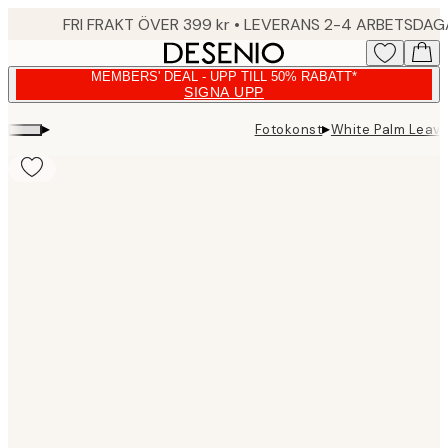
Skip
FRI FRAKT ÖVER 399 kr • LEVERANS 2-4 ARBETSDA
to
main
MEMBERS' DEAL - UPP TILL 50% RABATT*
content.
SIGNA UPP
▸
▸
Fotokonst
White Palm Leave
Product