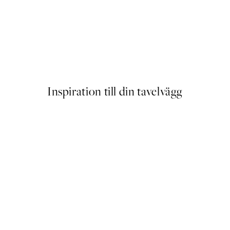
Bella Amalfi Poster
Från 239 kr
Inspiration till din tavelvägg