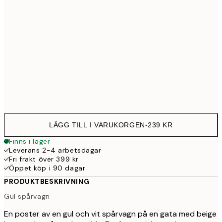
30x40 cm
23
50x70 cm
39
Frame
options
LÄGG TILL I VARUKORGEN
-
239 KR
Finns i lager
Leverans 2-4 arbetsdagar
Fri frakt över 399 kr
Öppet köp i 90 dagar
PRODUKTBESKRIVNING
Gul spårvagn
En poster av en gul och vit spårvagn på en gata med beige