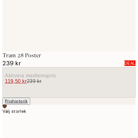
images
Tram 28 Poster
239 kr
DEAL
Aktivera medlemspris
119,50 kr
239 kr
Prishistorik
Välj storlek