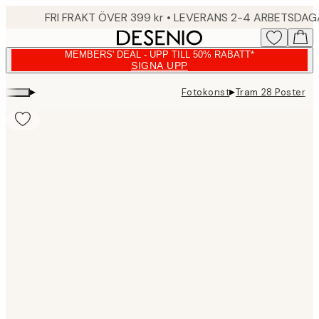
Skip
FRI FRAKT ÖVER 399 kr • LEVERANS 2-4 ARBETSDA
to
main
MEMBERS' DEAL - UPP TILL 50% RABATT*
content.
SIGNA UPP
▸
▸
Fotokonst
Tram 28 Poster
Product