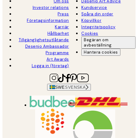
Om oss
Desenio Art Advice
Investor relations
Kundservice
Press
Spåra din order
Företagsinformation
Köpvillkor
Karriär
Integritetspolicy
Hållbarhet
Cookies
Tillgänglighetsutlåtande
Begäran om
avbeställning
Desenio Ambassador
Hantera cookies
Programme
Art Awards
Logga in (företag)
SWE
SVENSKA