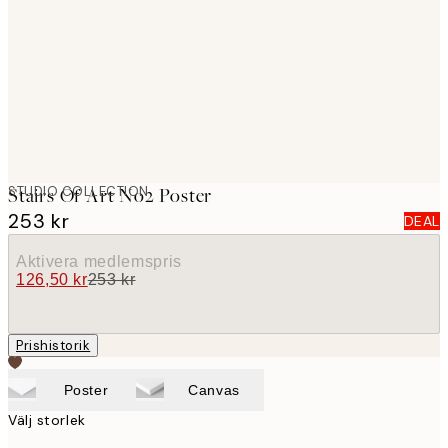
images
STUDIO COLLECTION
Stairs Of Art No2 Poster
253 kr
DEAL
Aktivera medlemspris
126,50 kr
253 kr
Prishistorik
Poster
Canvas
Välj storlek