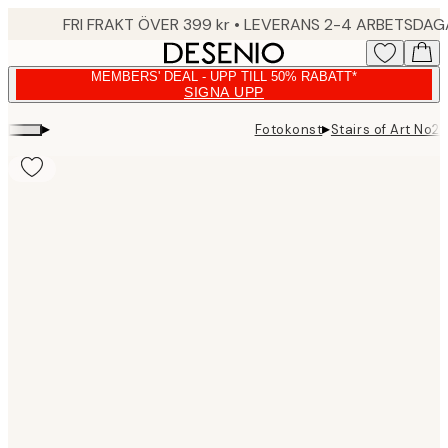
Skip
FRI FRAKT ÖVER 399 kr • LEVERANS 2-4 ARBETSDA
to
main
MEMBERS' DEAL - UPP TILL 50% RABATT*
content.
SIGNA UPP
▸
▸
Fotokonst
Stairs of Art No2 
Product