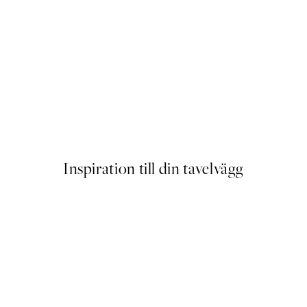
ster
Soft Abstract Lines No2 Post
Från 145 kr
Inspiration till din tavelvägg