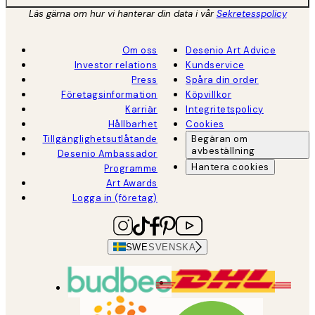
Läs gärna om hur vi hanterar din data i vår
Sekretesspolicy
Om oss
Desenio Art Advice
Investor relations
Kundservice
Press
Spåra din order
Företagsinformation
Köpvillkor
Karriär
Integritetspolicy
Hållbarhet
Cookies
Tillgänglighetsutlåtande
Begäran om
avbeställning
Desenio Ambassador
Hantera cookies
Programme
Art Awards
Logga in (företag)
SWE
SVENSKA