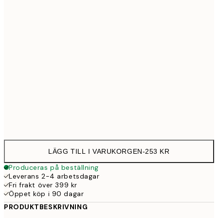
30x40 cm
25
50x70 cm
43
Frame
options
LÄGG TILL I VARUKORGEN
-
253 KR
Produceras på beställning
Leverans 2-4 arbetsdagar
Fri frakt över 399 kr
Öppet köp i 90 dagar
PRODUKTBESKRIVNING