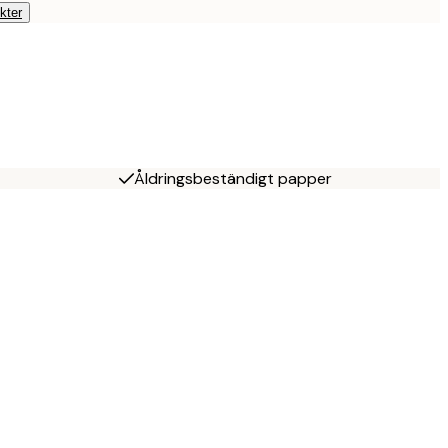
kter
Åldringsbeständigt papper