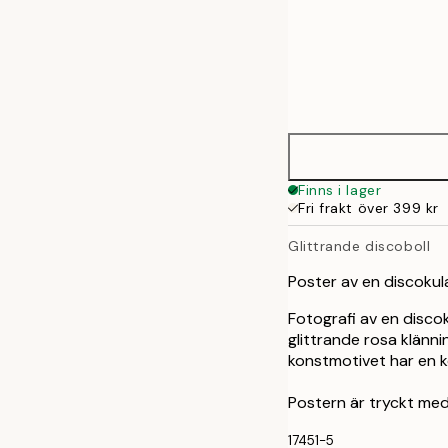
Frame
30x40 cm
options
50x70 cm
Finns i lager
Fri frakt över 399 kr
Glittrande discoboll
Poster av en discokul
Fotografi av en disc
glittrande rosa klänni
konstmotivet har en k
Postern är tryckt med 
17451-5