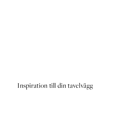
FEATURED ARTISTS
Katrin Schuller - Amore Po
Från 253 kr
Inspiration till din tavelvägg