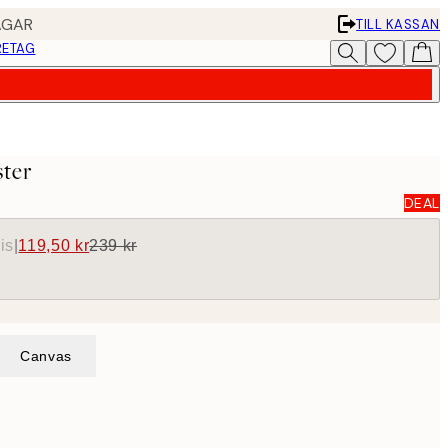
AGAR
TILL KASSAN
RETAG
ster
DEAL
is
|
119,50 kr
239 kr
Canvas