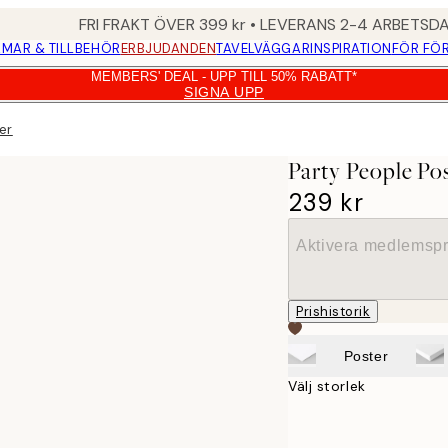
FRI FRAKT ÖVER 399 kr • LEVERANS 2-4 ARBETSD
MAR & TILLBEHÖR
ERBJUDANDEN
TAVELVÄGGAR
INSPIRATION
FÖR FÖ
MEMBERS' DEAL - UPP TILL 50% RABATT*
SIGNA UPP
er
Party People Po
239 kr
Aktivera medlemspr
Prishistorik
Poster
Välj storlek