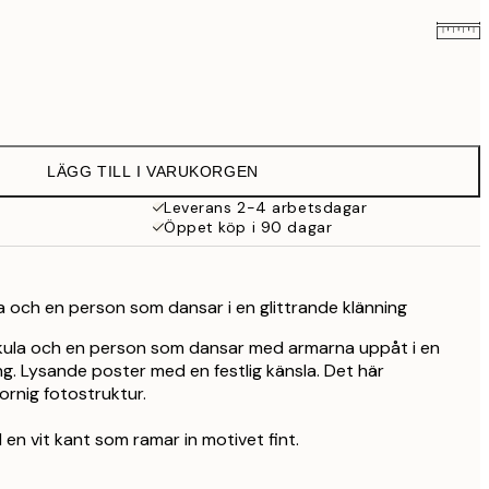
239 kr
395 kr
LÄGG TILL I VARUKORGEN
Leverans 2-4 arbetsdagar
Öppet köp i 90 dagar
a och en person som dansar i en glittrande klänning
okula och en person som dansar med armarna uppåt i en
ng. Lysande poster med en festlig känsla. Det här
ornig fotostruktur.
en vit kant som ramar in motivet fint.