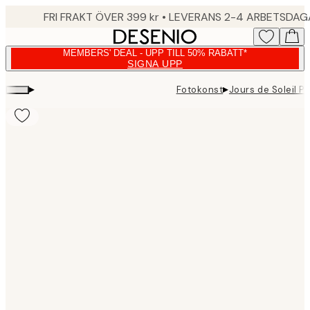
Skip
FRI FRAKT ÖVER 399 kr • LEVERANS 2-4 ARBETSDA
to
main
MEMBERS' DEAL - UPP TILL 50% RABATT*
content.
SIGNA UPP
▸
▸
Fotokonst
Jours de Soleil P
Product