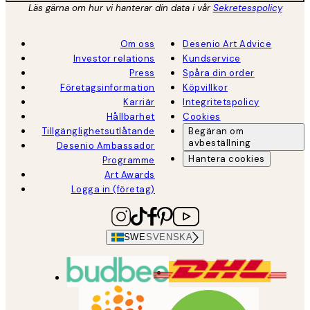
Läs gärna om hur vi hanterar din data i vår
Sekretesspolicy
Om oss
Desenio Art Advice
Investor relations
Kundservice
Press
Spåra din order
Företagsinformation
Köpvillkor
Karriär
Integritetspolicy
Hållbarhet
Cookies
Tillgänglighetsutlåtande
Begäran om
avbeställning
Desenio Ambassador
Hantera cookies
Programme
Art Awards
Logga in (företag)
SWE
SVENSKA