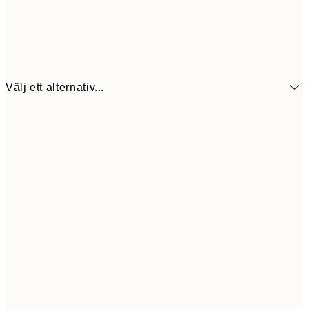
Välj ett alternativ...
13x18 cm
8