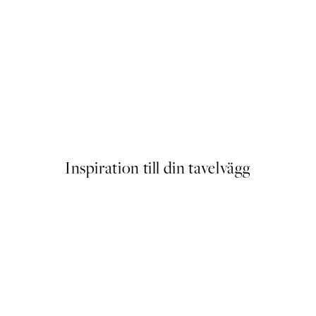
ter
Fotoautomat Poster
Från 129 kr
Inspiration till din tavelvägg