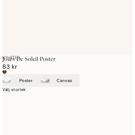
images
NYHETER
Jours De Soleil Poster
83 kr
Poster
Canvas
Välj storlek