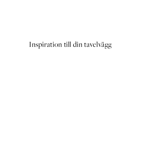
 Branch Poster
Choose a Happy Life Poster
Från 83 kr
Inspiration till din tavelvägg