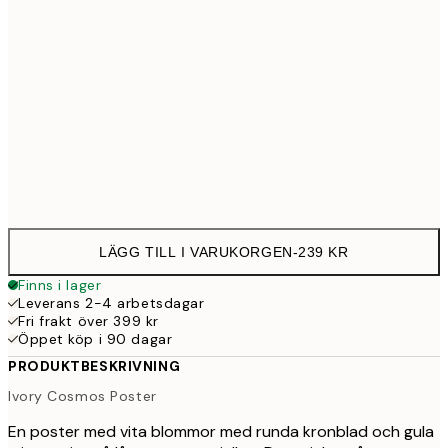
30x40 cm
23
50x70 cm
39
Frame
options
LÄGG TILL I VARUKORGEN
-
239 KR
Finns i lager
Leverans 2-4 arbetsdagar
Fri frakt över 399 kr
Öppet köp i 90 dagar
PRODUKTBESKRIVNING
Ivory Cosmos Poster
En poster med vita blommor med runda kronblad och gula