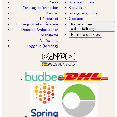
Press
Spåra din order
Företagsinformation
Köpvillkor
Karriär
Integritetspolicy
Hållbarhet
Cookies
Tillgänglighetsutlåtande
Begäran om
avbeställning
Desenio Ambassador
Hantera cookies
Programme
Art Awards
Logga in (företag)
SWE
SVENSKA