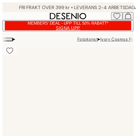
Skip
FRI FRAKT ÖVER 399 kr • LEVERANS 2-4 ARBETSDA
to
main
MEMBERS' DEAL - UPP TILL 50% RABATT*
content.
SIGNA UPP
▸
▸
Fotokonst
Ivory Cosmos Pos
Product