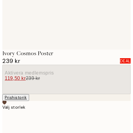
images
Ivory Cosmos Poster
239 kr
DEAL
Aktivera medlemspris
119,50 kr
239 kr
Prishistorik
Välj storlek