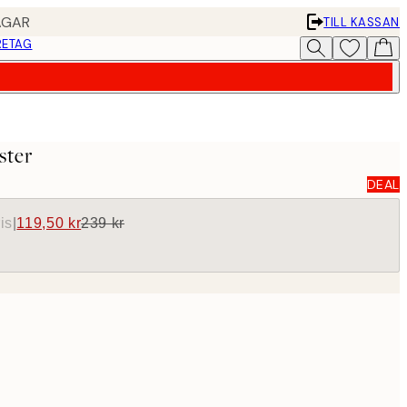
AGAR
TILL KASSAN
RETAG
ster
DEAL
is
|
119,50 kr
239 kr