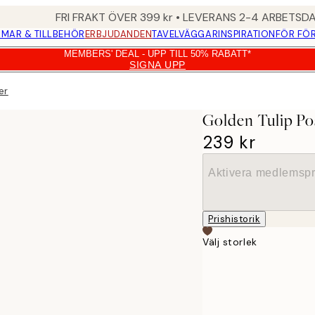
FRI FRAKT ÖVER 399 kr • LEVERANS 2-4 ARBETSD
MAR & TILLBEHÖR
ERBJUDANDEN
TAVELVÄGGAR
INSPIRATION
FÖR FÖ
MEMBERS' DEAL - UPP TILL 50% RABATT*
SIGNA UPP
er
Golden Tulip Po
239 kr
Aktivera medlemspr
Prishistorik
Välj storlek