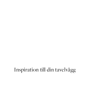
Floral Lines Poster
Från 83 kr
Inspiration till din tavelvägg