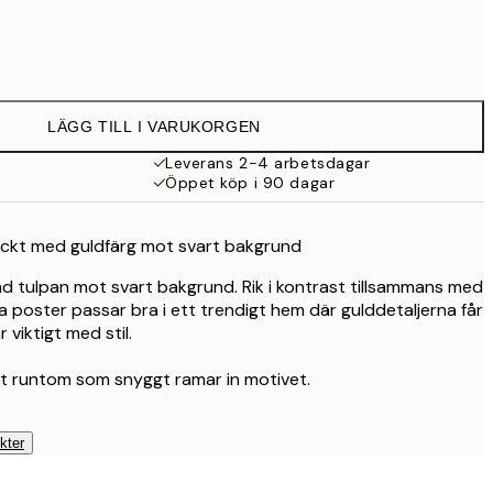
239 kr
395 kr
LÄGG TILL I VARUKORGEN
Leverans 2-4 arbetsdagar
Öppet köp i 90 dagar
äckt med guldfärg mot svart bakgrund
ad tulpan mot svart bakgrund. Rik i kontrast tillsammans med
a poster passar bra i ett trendigt hem där gulddetaljerna får
 viktigt med stil.
nt runtom som snyggt ramar in motivet.
kter