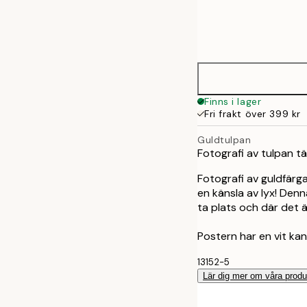
Frame
30x40 cm
options
50x70 cm
Finns i lager
Fri frakt över 399 kr
Guldtulpan
Fotografi av tulpan t
Fotografi av guldfärg
en känsla av lyx! Denn
ta plats och där det är
Postern har en vit ka
13152-5
Lär dig mer om våra produ