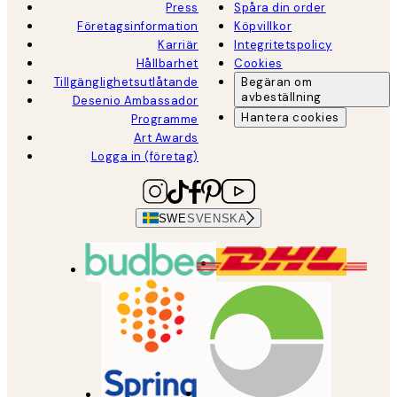
Press
Spåra din order
Företagsinformation
Köpvillkor
Karriär
Integritetspolicy
Hållbarhet
Cookies
Tillgänglighetsutlåtande
Begäran om
avbeställning
Desenio Ambassador
Hantera cookies
Programme
Art Awards
Logga in (företag)
SWE
SVENSKA