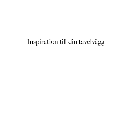
NYHETER
r
Earth Toned Texture Poster
Från 129 kr
Inspiration till din tavelvägg