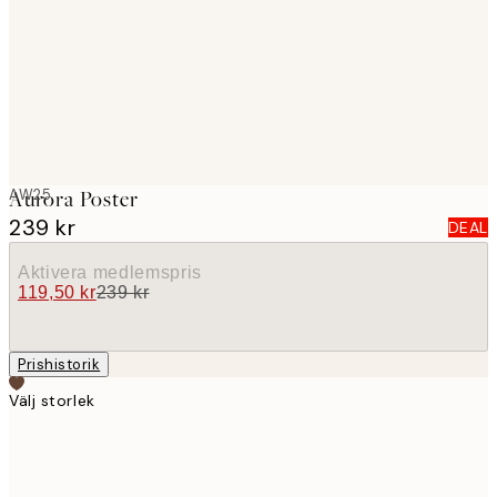
images
AW25
Aurora Poster
239 kr
DEAL
Aktivera medlemspris
119,50 kr
239 kr
Prishistorik
Välj storlek