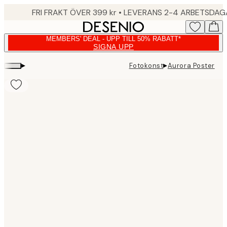
Skip
FRI FRAKT ÖVER 399 kr • LEVERANS 2-4 ARBETSDA
to
main
MEMBERS' DEAL - UPP TILL 50% RABATT*
content.
SIGNA UPP
▸
▸
Fotokonst
Aurora Poster
Product