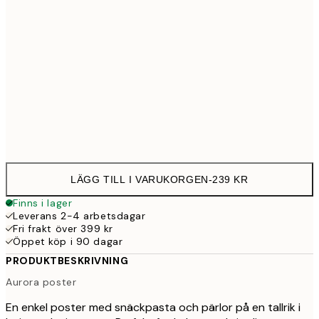
30x40 cm
23
50x70 cm
39
Frame
options
LÄGG TILL I VARUKORGEN
-
239 KR
Finns i lager
Leverans 2-4 arbetsdagar
Fri frakt över 399 kr
Öppet köp i 90 dagar
PRODUKTBESKRIVNING
Aurora poster
En enkel poster med snäckpasta och pärlor på en tallrik i