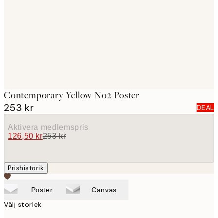
images
Contemporary Yellow No2 Poster
253 kr
DEAL
Aktivera medlemspris
126,50 kr
253 kr
Prishistorik
Poster
Canvas
Välj storlek