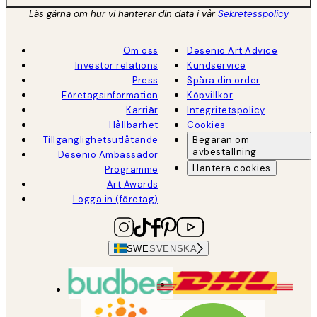
Läs gärna om hur vi hanterar din data i vår
Sekretesspolicy
Om oss
Desenio Art Advice
Investor relations
Kundservice
Press
Spåra din order
Företagsinformation
Köpvillkor
Karriär
Integritetspolicy
Hållbarhet
Cookies
Tillgänglighetsutlåtande
Begäran om
avbeställning
Desenio Ambassador
Hantera cookies
Programme
Art Awards
Logga in (företag)
SWE
SVENSKA