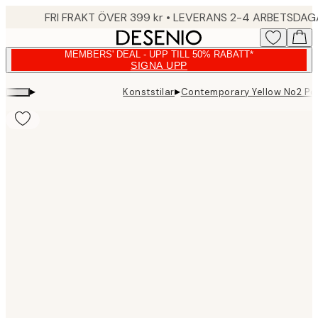
Skip
FRI FRAKT ÖVER 399 kr • LEVERANS 2-4 ARBETSDA
to
main
MEMBERS' DEAL - UPP TILL 50% RABATT*
content.
SIGNA UPP
▸
▸
Konststilar
Contemporary Yellow No2 Po
Product