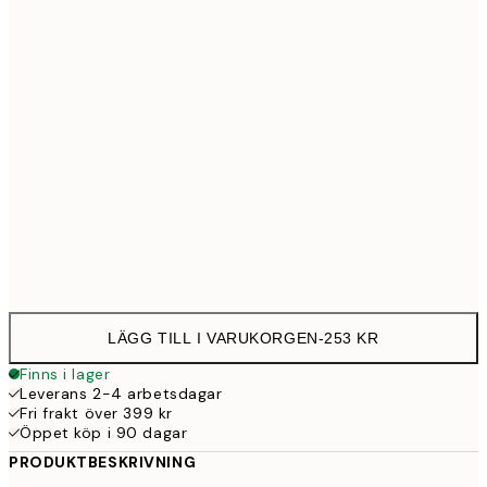
30x40 cm
25
50x70 cm
43
Frame
options
LÄGG TILL I VARUKORGEN
-
253 KR
Finns i lager
Leverans 2-4 arbetsdagar
Fri frakt över 399 kr
Öppet köp i 90 dagar
PRODUKTBESKRIVNING