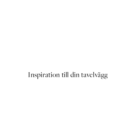
Outlet
 No1 Poster
Watercolor View No2 Poster
Från 64,50 kr
239 kr
Inspiration till din tavelvägg