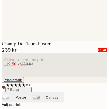
images
Champ De Fleurs Poster
239 kr
DEAL
Aktivera medlemspris
119,50 kr
239 kr
Prishistorik
5.0
7
Betyg
Poster
Canvas
Välj storlek