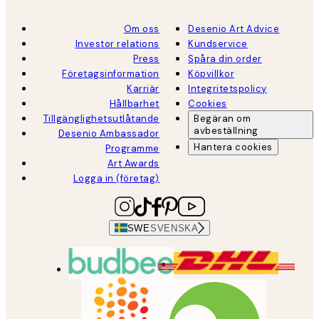
Om oss
Desenio Art Advice
Investor relations
Kundservice
Press
Spåra din order
Företagsinformation
Köpvillkor
Karriär
Integritetspolicy
Hållbarhet
Cookies
Tillgänglighetsutlåtande
Begäran om
avbeställning
Desenio Ambassador
Hantera cookies
Programme
Art Awards
Logga in (företag)
SWE
SVENSKA