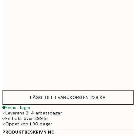
30x40 cm
23
50x70 cm
39
Frame
options
LÄGG TILL I VARUKORGEN
-
239 KR
Finns i lager
Leverans 2-4 arbetsdagar
Fri frakt över 399 kr
Öppet köp i 90 dagar
PRODUKTBESKRIVNING