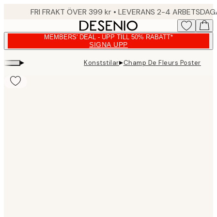
Skip
FRI FRAKT ÖVER 399 kr • LEVERANS 2-4 ARBETSDA
to
main
MEMBERS' DEAL - UPP TILL 50% RABATT*
content.
SIGNA UPP
▸
▸
Konststilar
Champ De Fleurs Poster
Product