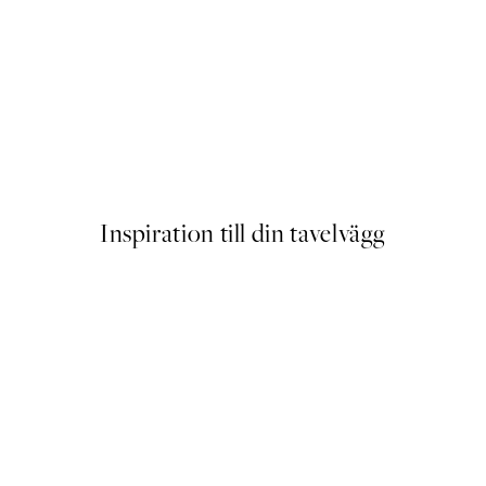
 Meadow Poster
Fleurs des prés Poster
Från 239 kr
Inspiration till din tavelvägg