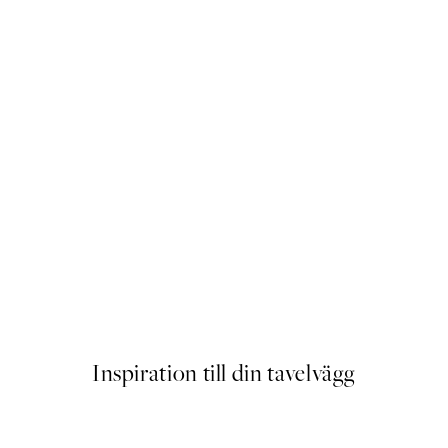
er
After My Coffee Poster
Från 83 kr
Inspiration till din tavelvägg