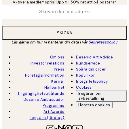
Aktivera medlemspris! Upp till 50% rabatt på posters*
*
E-post
SKICKA
Läs gärna om hur vi hanterar din data i vår
Sekretesspolicy
Om oss
Desenio Art Advice
Investor relations
Kundservice
Press
Spåra din order
Företagsinformation
Köpvillkor
Karriär
Integritetspolicy
Hållbarhet
Cookies
Tillgänglighetsutlåtande
Begäran om
avbeställning
Desenio Ambassador
Hantera cookies
Programme
Art Awards
Logga in (företag)