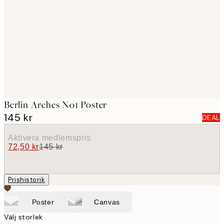
images
Berlin Arches No1 Poster
145 kr
DEAL
Aktivera medlemspris
72,50 kr
145 kr
Prishistorik
Poster
Canvas
Välj storlek