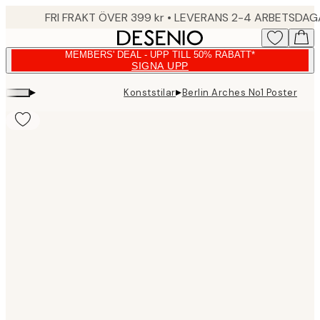
Skip
FRI FRAKT ÖVER 399 kr • LEVERANS 2-4 ARBETSDA
to
main
MEMBERS' DEAL - UPP TILL 50% RABATT*
content.
SIGNA UPP
▸
▸
Konststilar
Berlin Arches No1 Poster
Product