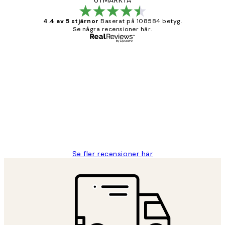
4.4 av 5 stjärnor
Baserat på 108584 betyg.
Se några recensioner här.
Verifierad köpare
Kundrecensioner
Fina målningar.
2 juni
Roonak F
Se fler recensioner här