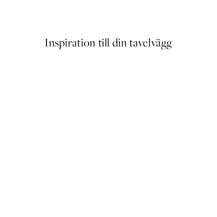
Från 68,70 kr
253 kr
Inspiration till din tavelvägg