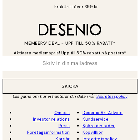
Fraktfritt över 399 kr
MEMBERS' DEAL - UPP TILL 50% RABATT*
Aktivera medlemspris! Upp till 50% rabatt på posters*
*
E-post
SKICKA
Läs gärna om hur vi hanterar din data i vår
Sekretesspolicy
Om oss
Desenio Art Advice
Investor relations
Kundservice
Press
Spåra din order
Företagsinformation
Köpvillkor
Karriär
Integritetspolicy