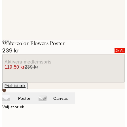
SS24
Watercolor Flowers Poster
239 kr
DEAL
Aktivera medlemspris
119,50 kr
239 kr
Prishistorik
Poster
Canvas
Välj storlek