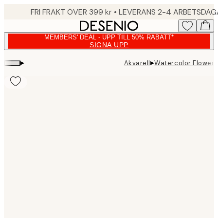
Skip
FRI FRAKT ÖVER 399 kr • LEVERANS 2-4 ARBETSDA
to
main
MEMBERS' DEAL - UPP TILL 50% RABATT*
content.
SIGNA UPP
▸
▸
Akvarell
Watercolor Flowers
Product
images