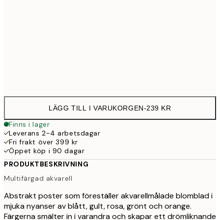
30x40 cm
23
Frame
options
LÄGG TILL I VARUKORGEN
-
239 KR
Finns i lager
Leverans 2-4 arbetsdagar
Fri frakt över 399 kr
Öppet köp i 90 dagar
PRODUKTBESKRIVNING
Multifärgad akvarell
Abstrakt poster som föreställer akvarellmålade blomblad i
mjuka nyanser av blått, gult, rosa, grönt och orange.
Färgerna smälter in i varandra och skapar ett drömliknande