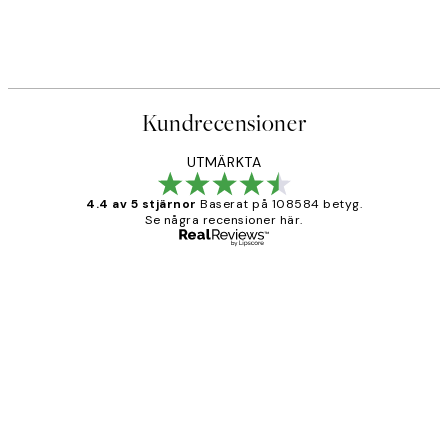
Kundrecensioner
UTMÄRKTA
4.4 av 5 stjärnor
Baserat på 108584 betyg.
Se några recensioner här.
Verifierad köpare
Kundrecensioner
Fina målningar.
2 juni
Roonak F