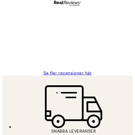
Verifierad köpare
Kundrecensioner
Fina målningar.
2 juni
Roonak F
Se fler recensioner här
SNABBA LEVERANSER