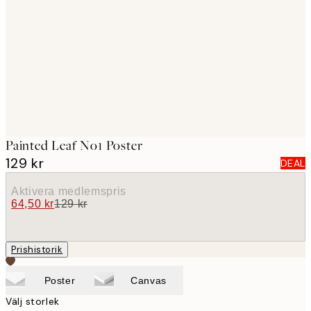
images
Painted Leaf No1 Poster
129 kr
DEAL
Aktivera medlemspris
64,50 kr
129 kr
Prishistorik
Poster
Canvas
Välj storlek