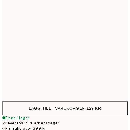
21x30 cm
12
30x40 cm
23
50x70 cm
39
Frame
options
LÄGG TILL I VARUKORGEN
-
129 KR
Finns i lager
Leverans 2-4 arbetsdagar
Fri frakt över 399 kr