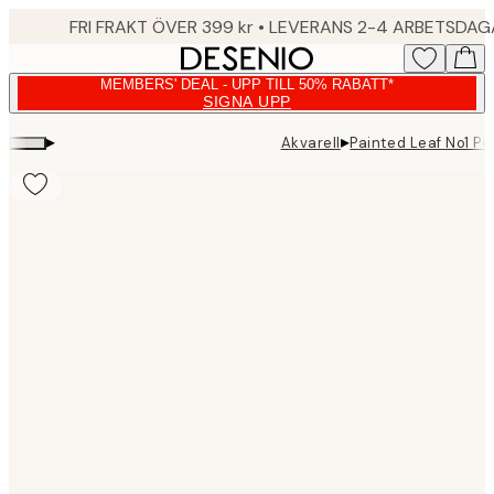
Skip
FRI FRAKT ÖVER 399 kr • LEVERANS 2-4 ARBETSDA
to
main
MEMBERS' DEAL - UPP TILL 50% RABATT*
content.
SIGNA UPP
▸
▸
Akvarell
Painted Leaf No1 Po
Product