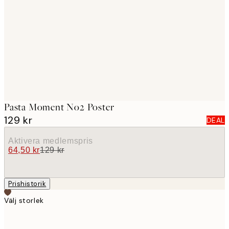
images
Pasta Moment No2 Poster
129 kr
DEAL
Aktivera medlemspris
64,50 kr
129 kr
Prishistorik
Välj storlek