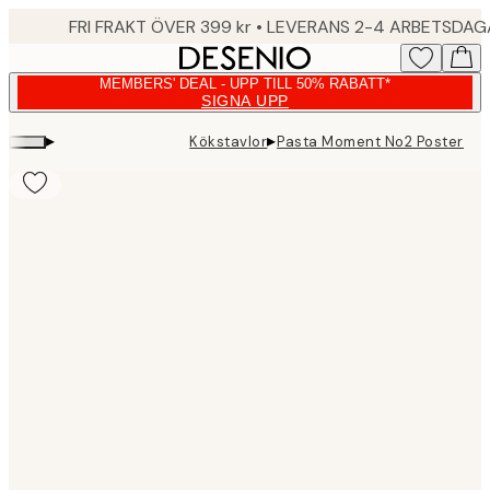
Skip
FRI FRAKT ÖVER 399 kr • LEVERANS 2-4 ARBETSDA
to
main
MEMBERS' DEAL - UPP TILL 50% RABATT*
content.
SIGNA UPP
▸
▸
Kökstavlor
Pasta Moment No2 Poster
Product