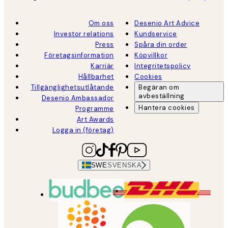
Om oss
Desenio Art Advice
Investor relations
Kundservice
Press
Spåra din order
Företagsinformation
Köpvillkor
Karriär
Integritetspolicy
Hållbarhet
Cookies
Tillgänglighetsutlåtande
Begäran om
avbeställning
Desenio Ambassador
Hantera cookies
Programme
Art Awards
Logga in (företag)
SWE
SVENSKA