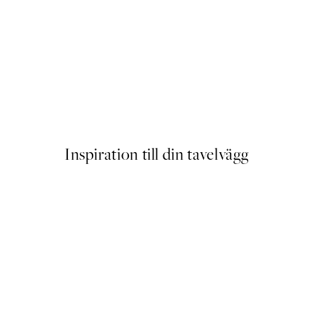
More Champagne Please Pos
Från 239 kr
Inspiration till din tavelvägg