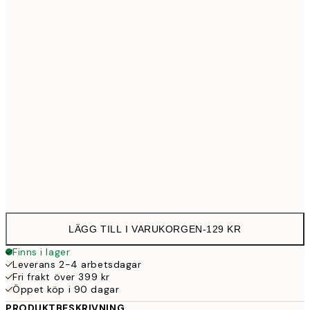
21x30 cm
12
30x40 cm
23
50x70 cm
39
Frame
options
LÄGG TILL I VARUKORGEN
-
129 KR
Finns i lager
Leverans 2-4 arbetsdagar
Fri frakt över 399 kr
Öppet köp i 90 dagar
PRODUKTBESKRIVNING