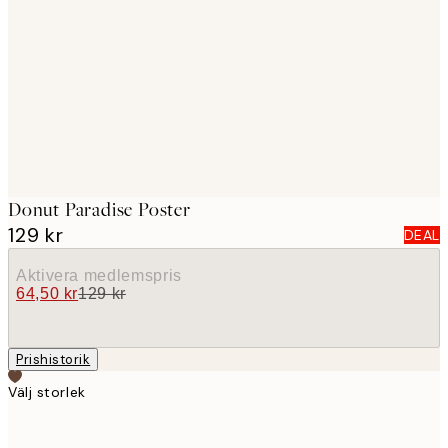
images
Donut Paradise Poster
129 kr
DEAL
Aktivera medlemspris
64,50 kr
129 kr
Prishistorik
Välj storlek