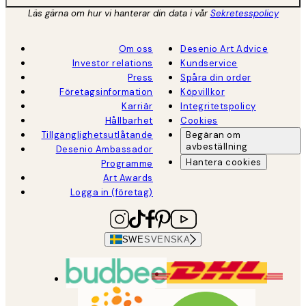
Läs gärna om hur vi hanterar din data i vår
Sekretesspolicy
Om oss
Desenio Art Advice
Investor relations
Kundservice
Press
Spåra din order
Företagsinformation
Köpvillkor
Karriär
Integritetspolicy
Hållbarhet
Cookies
Tillgänglighetsutlåtande
Begäran om
avbeställning
Desenio Ambassador
Hantera cookies
Programme
Art Awards
Logga in (företag)
SWE
SVENSKA