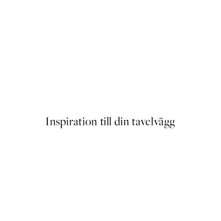
er
Close Up Blossom Poster
Från 129 kr
Inspiration till din tavelvägg