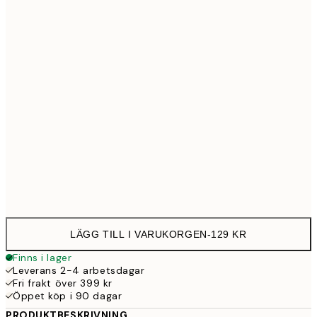
21x30 cm
12
30x40 cm
23
50x70 cm
39
Frame
options
LÄGG TILL I VARUKORGEN
-
129 KR
Finns i lager
Leverans 2-4 arbetsdagar
Fri frakt över 399 kr
Öppet köp i 90 dagar
PRODUKTBESKRIVNING