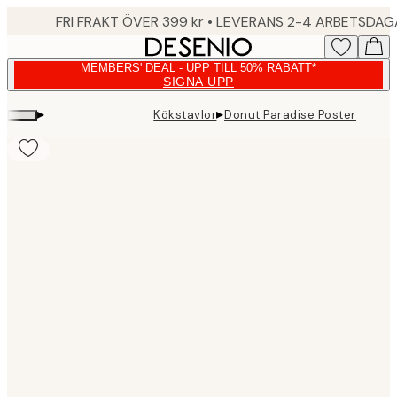
Skip
FRI FRAKT ÖVER 399 kr • LEVERANS 2-4 ARBETSDA
to
main
MEMBERS' DEAL - UPP TILL 50% RABATT*
content.
SIGNA UPP
▸
▸
Kökstavlor
Donut Paradise Poster
Product