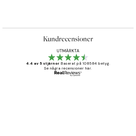
Kundrecensioner
UTMÄRKTA
4.4 av 5 stjärnor
Baserat på 108584 betyg.
Se några recensioner här.
Verifierad köpare
Kundrecensioner
Fina målningar.
2 juni
Roonak F