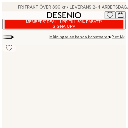
Skip
FRI FRAKT ÖVER 399 kr • LEVERANS 2-4 ARBETSDA
to
main
MEMBERS' DEAL - UPP TILL 50% RABATT*
content.
SIGNA UPP
▸
▸
Målningar av kända konstnärer
Piet Mon
Product