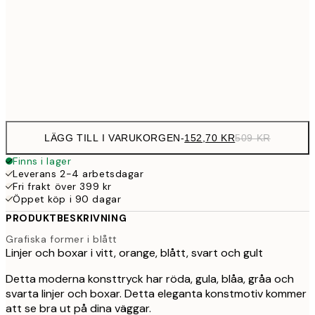
152,7
70x100 cm
50
Frame
options
LÄGG TILL I VARUKORGEN
-
152,70 KR
509 KR
Finns i lager
Leverans 2-4 arbetsdagar
Fri frakt över 399 kr
Öppet köp i 90 dagar
PRODUKTBESKRIVNING
Grafiska former i blått
Linjer och boxar i vitt, orange, blått, svart och gult
Detta moderna konsttryck har röda, gula, blåa, gråa och
svarta linjer och boxar. Detta eleganta konstmotiv kommer
att se bra ut på dina väggar.