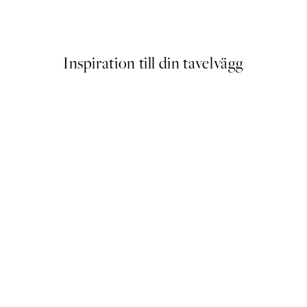
Från 38,70 kr
129 kr
Inspiration till din tavelvägg