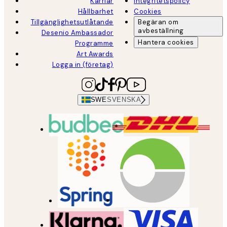
Karriär
Integritetspolicy
Hållbarhet
Cookies
Tillgänglighetsutlåtande
Begäran om
avbeställning
Desenio Ambassador
Hantera cookies
Programme
Art Awards
Logga in (företag)
SWE
SVENSKA