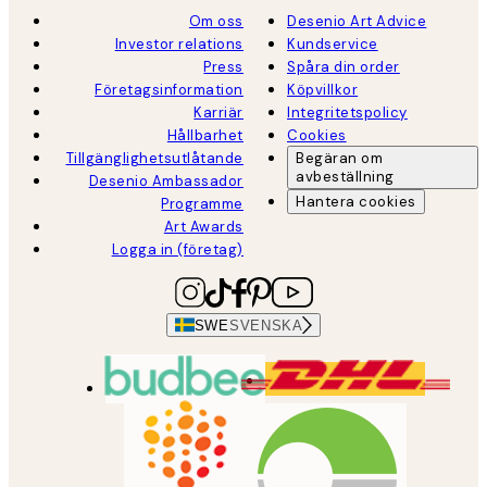
Om oss
Desenio Art Advice
Investor relations
Kundservice
Press
Spåra din order
Företagsinformation
Köpvillkor
Karriär
Integritetspolicy
Hållbarhet
Cookies
Tillgänglighetsutlåtande
Begäran om
avbeställning
Desenio Ambassador
Hantera cookies
Programme
Art Awards
Logga in (företag)
SWE
SVENSKA