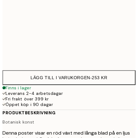
30x40 cm
25
50x70 cm
43
Frame
options
LÄGG TILL I VARUKORGEN
-
253 KR
Finns i lager
Leverans 2-4 arbetsdagar
Fri frakt över 399 kr
Öppet köp i 90 dagar
PRODUKTBESKRIVNING
Botanisk konst
Denna poster visar en röd växt med långa blad på en ljus