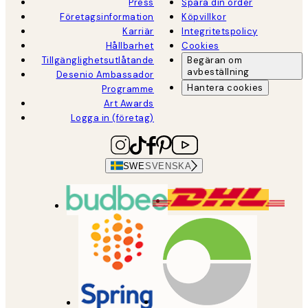
Press
Spåra din order
Företagsinformation
Köpvillkor
Karriär
Integritetspolicy
Hållbarhet
Cookies
Tillgänglighetsutlåtande
Begäran om
avbeställning
Desenio Ambassador
Hantera cookies
Programme
Art Awards
Logga in (företag)
SWE
SVENSKA