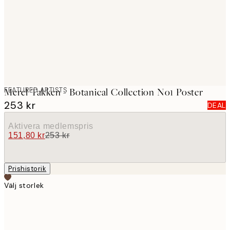
images
FEATURED ARTISTS
Merel Takken - Botanical Collection No1 Poster
253 kr
DEAL
Aktivera medlemspris
151,80 kr
253 kr
Prishistorik
Välj storlek