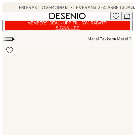
Skip
FRI FRAKT ÖVER 399 kr • LEVERANS 2-4 ARBETSDA
to
main
MEMBERS' DEAL - UPP TILL 50% RABATT*
content.
SIGNA UPP
▸
▸
Merel Takken
Merel Ta
Product