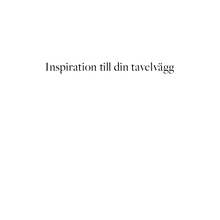
ter
Warming Sun Poster
Från 83 kr
Inspiration till din tavelvägg