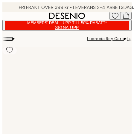
Skip
FRI FRAKT ÖVER 399 kr • LEVERANS 2-4 ARBETSDA
to
main
MEMBERS' DEAL - UPP TILL 50% RABATT*
content.
SIGNA UPP
▸
▸
Lucrecia Rey Caro
Luc
Product