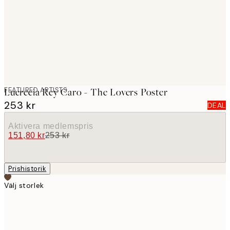
images
FEATURED ARTISTS
Lucrecia Rey Caro - The Lovers Poster
253 kr
DEAL
Aktivera medlemspris
151,80 kr
253 kr
Prishistorik
Välj storlek