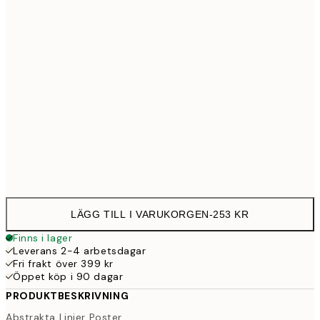
30x40 cm
25
40x50 cm
30
50x70 cm
43
Frame
options
LÄGG TILL I VARUKORGEN
-
253 KR
Finns i lager
Leverans 2-4 arbetsdagar
Fri frakt över 399 kr
Öppet köp i 90 dagar
PRODUKTBESKRIVNING
Abstrakta Linjer Poster