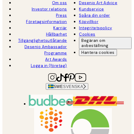
Om oss
Desenio Art Advice
Investor relations
Kundservice
Press
Spåra din order
Företagsinformation
Köpvillkor
Karriär
Integritetspolicy
Hållbarhet
Cookies
Tillgänglighetsutlåtande
Begäran om
avbeställning
Desenio Ambassador
Hantera cookies
Programme
Art Awards
Logga in (företag)
SWE
SVENSKA