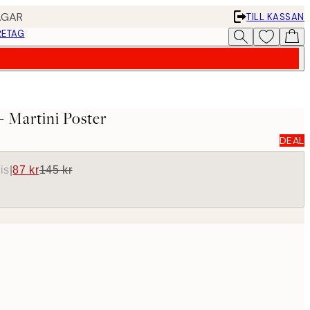
AGAR
TILL KASSAN
RETAG
 Martini Poster
DEAL
is
|
87 kr
145 kr