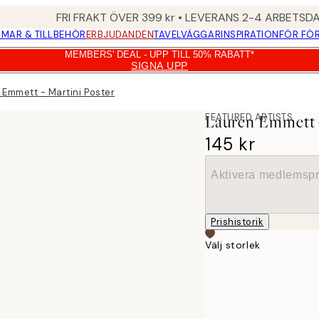
FRI FRAKT ÖVER 399 kr • LEVERANS 2-4 ARBETSD
MAR & TILLBEHÖR
ERBJUDANDEN
TAVELVÄGGAR
INSPIRATION
FÖR FÖ
MEMBERS' DEAL - UPP TILL 50% RABATT*
SIGNA UPP
 Emmett - Martini Poster
FEATURED ARTISTS
Lauren Emmett -
145 kr
Aktivera medlemspr
Prishistorik
Välj storlek