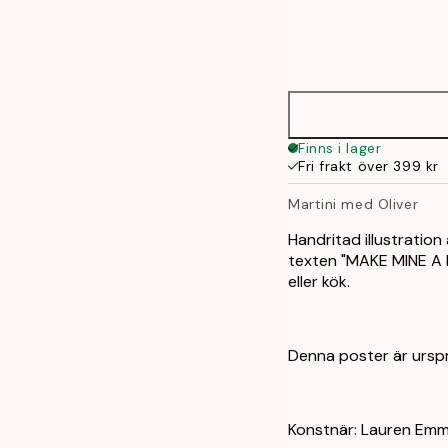
Frame
21x30 cm
options
30x40 cm
50x70 cm
Finns i lager
Fri frakt över 399 kr
Martini med Oliver
Handritad illustration
texten "MAKE MINE A MA
eller kök.
Denna poster är ursp
Konstnär: Lauren Emm