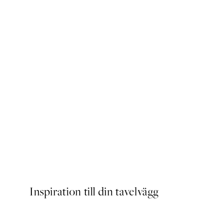
Traces of Light No2 Poster
Från 145 kr
Inspiration till din tavelvägg