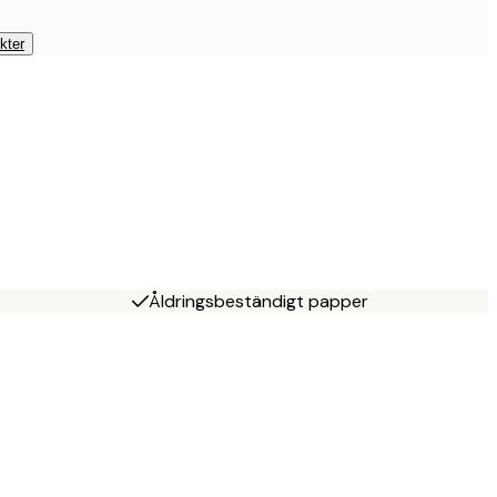
kter
Åldringsbeständigt papper