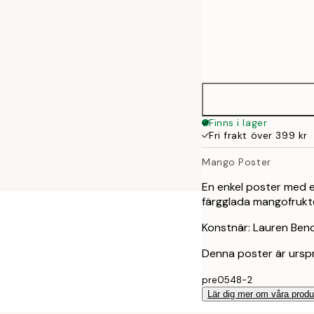
Frame
50x50 cm
options
Finns i lager
Fri frakt över 399 kr
Mango Poster
En enkel poster med 
färgglada mangofrukt
Konstnär: Lauren Ben
Denna poster är ursp
pre0548-2
Lär dig mer om våra produ