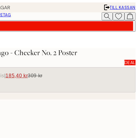
AGAR
TILL KASSAN
RETAG
go - Checker No. 2 Poster
DEAL
is
|
185,40 kr
309 kr