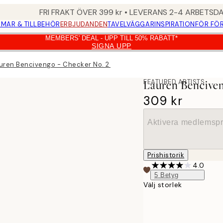
FRI FRAKT ÖVER 399 kr • LEVERANS 2-4 ARBETSD
MAR & TILLBEHÖR
ERBJUDANDEN
TAVELVÄGGAR
INSPIRATION
FÖR FÖ
MEMBERS' DEAL - UPP TILL 50% RABATT*
SIGNA UPP
uren Bencivengo - Checker No. 2 Poster
FEATURED ARTISTS
Lauren Benciven
309 kr
Aktivera medlemspr
Prishistorik
4.0
5
Betyg
Välj storlek