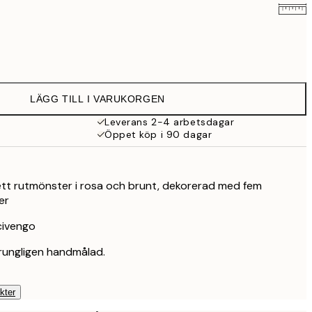
309 kr
LÄGG TILL I VARUKORGEN
Leverans 2-4 arbetsdagar
Öppet köp i 90 dagar
ett rutmönster i rosa och brunt, dekorerad med fem
er
civengo
rungligen handmålad.
kter