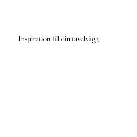
Happy Place Poster
Från 83 kr
Inspiration till din tavelvägg