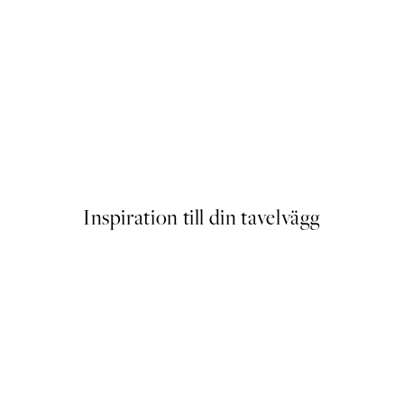
Paul Klee - Hammamet With i
289 kr
Inspiration till din tavelvägg