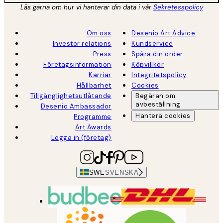
Läs gärna om hur vi hanterar din data i vår
Sekretesspolicy
Om oss
Desenio Art Advice
Investor relations
Kundservice
Press
Spåra din order
Företagsinformation
Köpvillkor
Karriär
Integritetspolicy
Hållbarhet
Cookies
Tillgänglighetsutlåtande
Begäran om
avbeställning
Desenio Ambassador
Hantera cookies
Programme
Art Awards
Logga in (företag)
SWE
SVENSKA