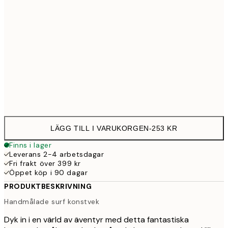
30x40 cm
25
50x70 cm
43
Frame
options
LÄGG TILL I VARUKORGEN
-
253 KR
Finns i lager
Leverans 2-4 arbetsdagar
Fri frakt över 399 kr
Öppet köp i 90 dagar
PRODUKTBESKRIVNING
Handmålade surf konstvek
Dyk in i en värld av äventyr med detta fantastiska