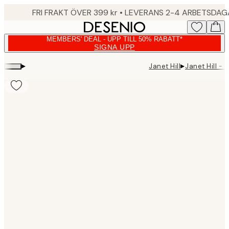
Skip
FRI FRAKT ÖVER 399 kr • LEVERANS 2-4 ARBETSDA
to
main
MEMBERS' DEAL - UPP TILL 50% RABATT*
content.
SIGNA UPP
▸
▸
Janet Hill
Janet Hill -
Product