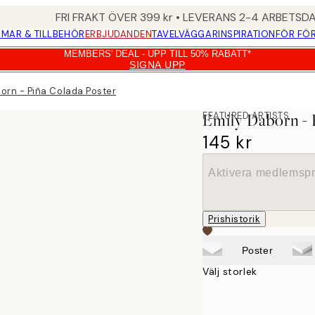
FRI FRAKT ÖVER 399 kr • LEVERANS 2-4 ARBETSD
MAR & TILLBEHÖR
ERBJUDANDEN
TAVELVÄGGAR
INSPIRATION
FÖR FÖ
MEMBERS' DEAL - UPP TILL 50% RABATT*
SIGNA UPP
born - Piña Colada Poster
FEATURED ARTISTS
Emily Daborn - 
145 kr
Aktivera medlemspr
Prishistorik
Poster
Välj storlek