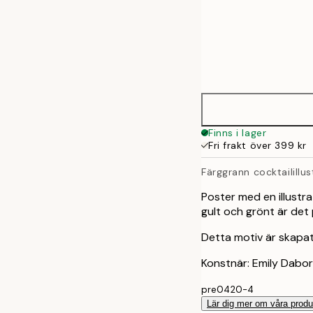
Frame
21x30 cm
options
30x40 cm
50x70 cm
Finns i lager
Fri frakt över 399 kr
Färggrann cocktailillus
Poster med en illustra
gult och grönt är det p
Detta motiv är skapat
Konstnär: Emily Dabo
pre0420-4
Lär dig mer om våra produ