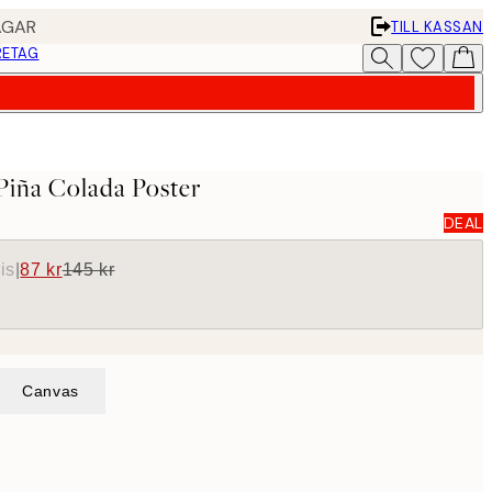
AGAR
TILL KASSAN
RETAG
Piña Colada Poster
DEAL
is
|
87 kr
145 kr
Canvas