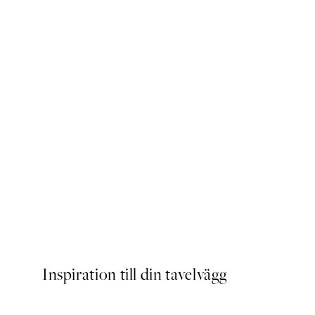
SS25
Happy Place Poster
Från 83 kr
Inspiration till din tavelvägg