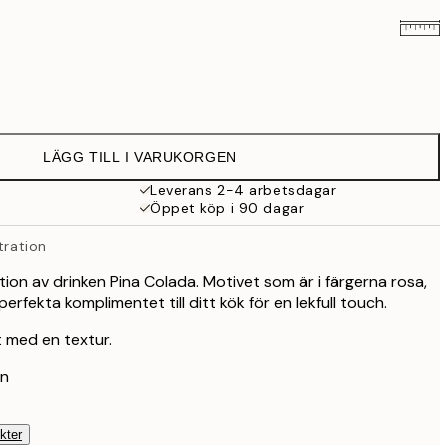
145 kr
253 kr
LÄGG TILL I VARUKORGEN
439 kr
Leverans 2-4 arbetsdagar
Öppet köp i 90 dagar
tration
tion av drinken Pina Colada. Motivet som är i färgerna rosa,
erfekta komplimentet till ditt kök för en lekfull touch.
 med en textur.
rn
kter