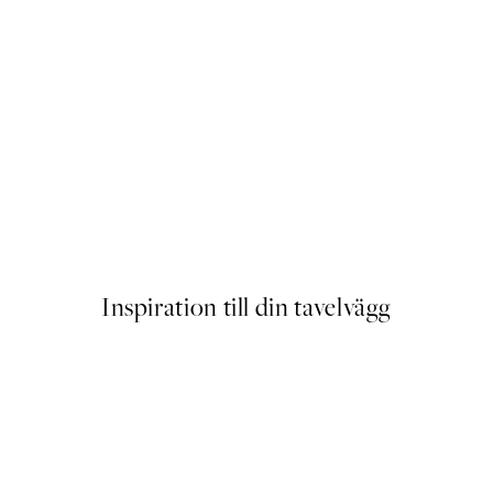
AW25
ervice Poster
Soft Nature Poster
Från 129 kr
Inspiration till din tavelvägg