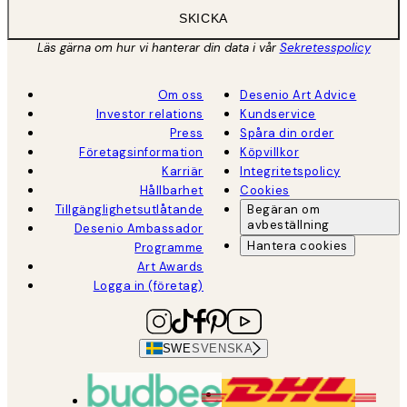
SKICKA
Läs gärna om hur vi hanterar din data i vår
Sekretesspolicy
Om oss
Desenio Art Advice
Investor relations
Kundservice
Press
Spåra din order
Företagsinformation
Köpvillkor
Karriär
Integritetspolicy
Hållbarhet
Cookies
Tillgänglighetsutlåtande
Begäran om
avbeställning
Desenio Ambassador
Hantera cookies
Programme
Art Awards
Logga in (företag)
SWE
SVENSKA