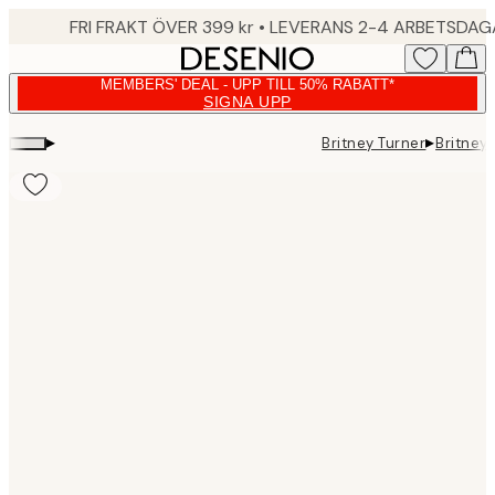
Skip
FRI FRAKT ÖVER 399 kr • LEVERANS 2-4 ARBETSDA
to
main
MEMBERS' DEAL - UPP TILL 50% RABATT*
content.
SIGNA UPP
▸
▸
Britney Turner
Britney
Product
images