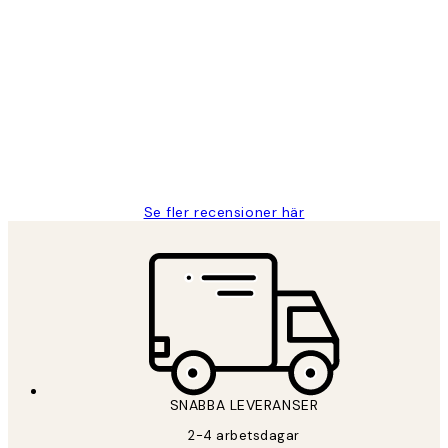
Verifierad köpare
Kundrecensioner
Fina målningar.
2 juni
Roonak F
Se fler recensioner här
SNABBA LEVERANSER
2-4 arbetsdagar