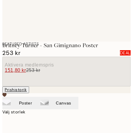
FEATURED ARTISTS
Britney Turner - San Gimignano Poster
253 kr
DEAL
Aktivera medlemspris
151,80 kr
253 kr
Prishistorik
Poster
Canvas
Välj storlek