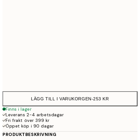
30x40 cm
25
50x70 cm
43
70x100 cm
54
Frame
options
LÄGG TILL I VARUKORGEN
-
253 KR
Finns i lager
Leverans 2-4 arbetsdagar
Fri frakt över 399 kr
Öppet köp i 90 dagar
PRODUKTBESKRIVNING