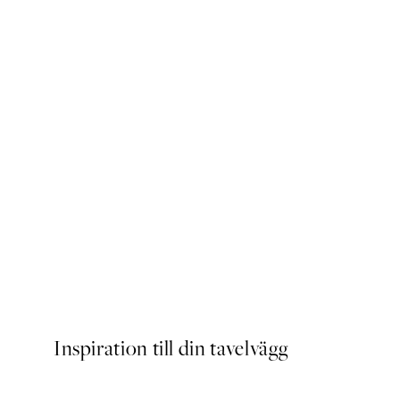
Close Up Blossom Poster
Från 129 kr
Inspiration till din tavelvägg