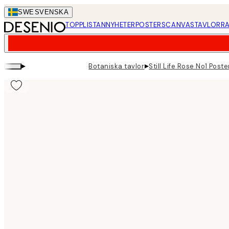
Skip
SWE
SVENSKA
to
TOPPLISTAN
NYHETER
POSTERS
CANVASTAVLOR
RA
main
content.
▸
▸
Botaniska tavlor
Still Life Rose No1 Poste