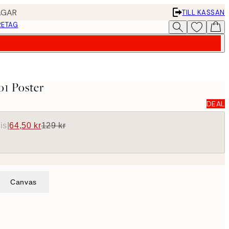
AGAR
TILL KASSAN
RETAG
No1 Poster
DEAL
is
|
64,50 kr
129 kr
Canvas