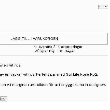
129 kr
239 kr
LÄGG TILL I VARUKORGEN
Leverans 2-4 arbetsdagar
Öppet köp i 90 dagar
v en vit ros
 en vacker vit ros. Perfekt par med Still Life Rose No2.
en vit marginal runt bilden för att snyggt rama in designen.
kter