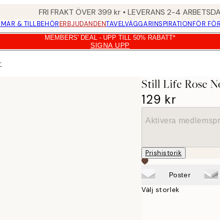
FRI FRAKT ÖVER 399 kr • LEVERANS 2-4 ARBETSD
MAR & TILLBEHÖR
ERBJUDANDEN
TAVELVÄGGAR
INSPIRATION
FÖR FÖ
MEMBERS' DEAL - UPP TILL 50% RABATT*
SIGNA UPP
r
Still Life Rose 
129 kr
Aktivera medlemspr
Prishistorik
Poster
Välj storlek