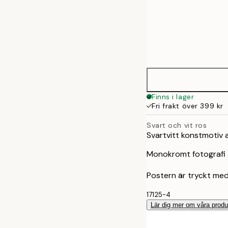
Frame
21x30 cm
options
30x40 cm
Finns i lager
Fri frakt över 399 kr
Svart och vit ros
Svartvitt konstmotiv a
Monokromt fotografi av
Postern är tryckt med 
17125-4
Lär dig mer om våra produ