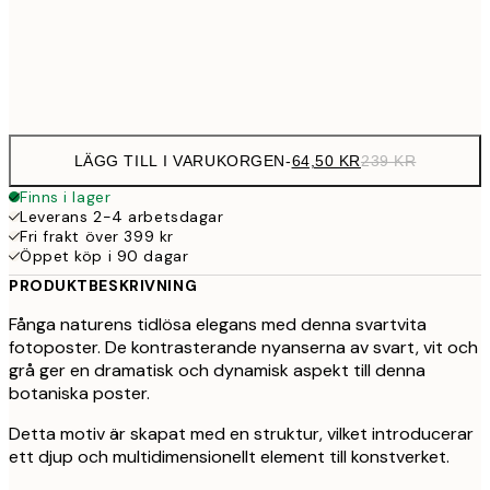
39
Frame
options
LÄGG TILL I VARUKORGEN
-
64,50 KR
239 KR
Finns i lager
Leverans 2-4 arbetsdagar
Fri frakt över 399 kr
Öppet köp i 90 dagar
PRODUKTBESKRIVNING
Fånga naturens tidlösa elegans med denna svartvita
fotoposter. De kontrasterande nyanserna av svart, vit och
grå ger en dramatisk och dynamisk aspekt till denna
botaniska poster.
Detta motiv är skapat med en struktur, vilket introducerar
ett djup och multidimensionellt element till konstverket.