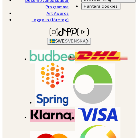
Desenio Ambassador
Hantera cookies
Programme
Art Awards
Logga in (företag)
SWE
SVENSKA