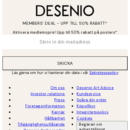
MEMBERS' DEAL - UPP TILL 50% RABATT*
Aktivera medlemspris! Upp till 50% rabatt på posters*
*
E-post
SKICKA
Läs gärna om hur vi hanterar din data i vår
Sekretesspolicy
Om oss
Desenio Art Advice
Investor relations
Kundservice
Press
Spåra din order
Företagsinformation
Köpvillkor
Karriär
Integritetspolicy
Hållbarhet
Cookies
Tillgänglighetsutlåtande
Begäran om
avbeställning