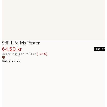
images
Still Life Iris Poster
64,50 kr
239 kr
Outlet
Ursprungligen:
239 kr
(-73%)
Välj storlek