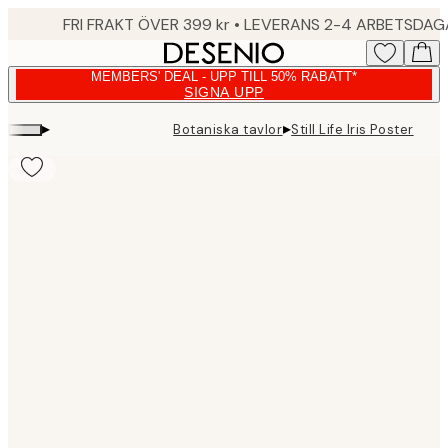
Skip
FRI FRAKT ÖVER 399 kr • LEVERANS 2-4 ARBETSDA
to
main
MEMBERS' DEAL - UPP TILL 50% RABATT*
content.
SIGNA UPP
▸
▸
Botaniska tavlor
Still Life Iris Poster
Product