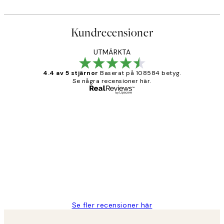
Kundrecensioner
UTMÄRKTA
4.4 av 5 stjärnor
Baserat på 108584 betyg.
Se några recensioner här.
Verifierad köpare
Kundrecensioner
Fina målningar.
2 juni
Roonak F
Se fler recensioner här