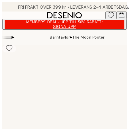
Skip
FRI FRAKT ÖVER 399 kr • LEVERANS 2-4 ARBETSDA
to
main
MEMBERS' DEAL - UPP TILL 50% RABATT*
content.
SIGNA UPP
▸
▸
Barntavlor
The Moon Poster
Product