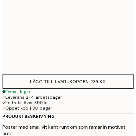
30x40 cm
23
50x70 cm
39
Frame
options
LÄGG TILL I VARUKORGEN
-
239 KR
Finns i lager
Leverans 2-4 arbetsdagar
Fri frakt över 399 kr
Öppet köp i 90 dagar
PRODUKTBESKRIVNING
Poster med smal, vit kant runt om som ramar in motivet
fint.