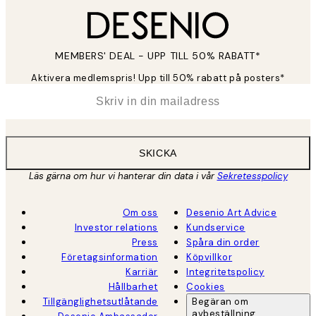
MEMBERS' DEAL - UPP TILL 50% RABATT*
Aktivera medlemspris! Upp till 50% rabatt på posters*
*
E-post
SKICKA
Läs gärna om hur vi hanterar din data i vår
Sekretesspolicy
Om oss
Desenio Art Advice
Investor relations
Kundservice
Press
Spåra din order
Företagsinformation
Köpvillkor
Karriär
Integritetspolicy
Hållbarhet
Cookies
Tillgänglighetsutlåtande
Begäran om
avbeställning