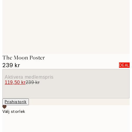
images
The Moon Poster
239 kr
DEAL
Aktivera medlemspris
119,50 kr
239 kr
Prishistorik
Välj storlek