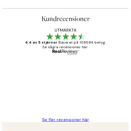
Kundrecensioner
UTMÄRKTA
4.4 av 5 stjärnor
Baserat på 108584 betyg.
Se några recensioner här.
Verifierad köpare
Kundrecensioner
Fina målningar.
2 juni
Roonak F
Se fler recensioner här