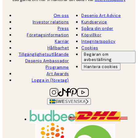
Om oss
Desenio Art Advice
Investor relations
Kundservice
Press
Spåra din order
Företagsinformation
Köpvillkor
Karriär
Integritetspolicy
Hållbarhet
Cookies
Tillgänglighetsutlåtande
Begäran om
avbeställning
Desenio Ambassador
Hantera cookies
Programme
Art Awards
Logga in (företag)
SWE
SVENSKA