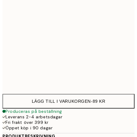
21x30 cm
8
30x40 cm
11
50x70 cm
24
Frame
options
LÄGG TILL I VARUKORGEN
-
89 KR
Produceras på beställning
Leverans 2-4 arbetsdagar
Fri frakt över 399 kr
Öppet köp i 90 dagar
PRODUKTBESKRIVNING