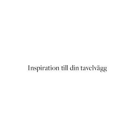
ter
Tropical Beach Poster
Från 129 kr
Inspiration till din tavelvägg