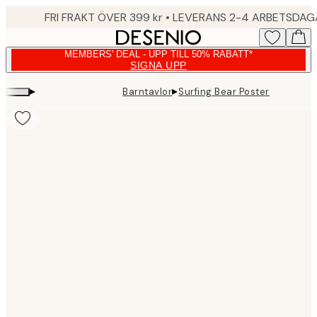
Skip
FRI FRAKT ÖVER 399 kr • LEVERANS 2-4 ARBETSDA
to
main
MEMBERS' DEAL - UPP TILL 50% RABATT*
content.
SIGNA UPP
▸
▸
Barntavlor
Surfing Bear Poster
Product