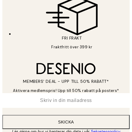
FRI FRAKT
Fraktfritt över 399 kr
MEMBERS' DEAL - UPP TILL 50% RABATT*
Aktivera medlemspris! Upp till 50% rabatt på posters*
*
E-post
SKICKA
Läs gärna om hur vi hanterar din data i vår
Sekretesspolicy