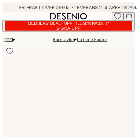
Skip
FRI FRAKT ÖVER 399 kr • LEVERANS 2-4 ARBETSDA
to
main
MEMBERS' DEAL - UPP TILL 50% RABATT*
content.
SIGNA UPP
▸
▸
Barntavlor
La Lune Poster
Product