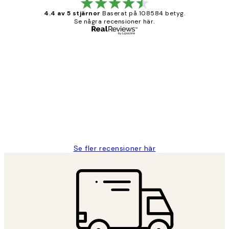
4.4 av 5 stjärnor
Baserat på 108584 betyg.
Se några recensioner här.
Verifierad köpare
Kundrecensioner
Fina målningar.
2 juni
Roonak F
Se fler recensioner här