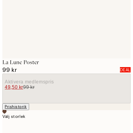
images
La Lune Poster
99 kr
DEAL
Aktivera medlemspris
49,50 kr
99 kr
Prishistorik
Välj storlek