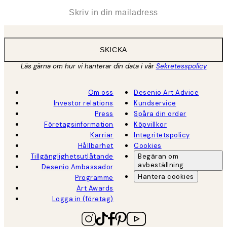
*
E-post
SKICKA
Läs gärna om hur vi hanterar din data i vår
Sekretesspolicy
Om oss
Desenio Art Advice
Investor relations
Kundservice
Press
Spåra din order
Företagsinformation
Köpvillkor
Karriär
Integritetspolicy
Hållbarhet
Cookies
Tillgänglighetsutlåtande
Begäran om
avbeställning
Desenio Ambassador
Hantera cookies
Programme
Art Awards
Logga in (företag)