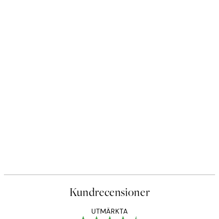
Just Be Yourself Poster
Från 83 kr
Kundrecensioner
UTMÄRKTA