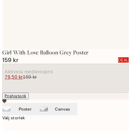
images
Girl With Love Balloon Grey Poster
159 kr
DEAL
Aktivera medlemspris
79,50 kr
159 kr
Prishistorik
Poster
Canvas
Välj storlek