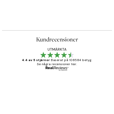
Kundrecensioner
UTMÄRKTA
4.4 av 5 stjärnor
Baserat på 108584 betyg.
Se några recensioner här.
Verifierad köpare
Kundrecensioner
Fina målningar.
2 juni