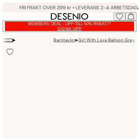
Skip
FRI FRAKT ÖVER 399 kr • LEVERANS 2-4 ARBETSDA
to
main
MEMBERS' DEAL - UPP TILL 50% RABATT*
content.
SIGNA UPP
▸
▸
Barntavlor
Girl With Love Balloon Grey P
Product