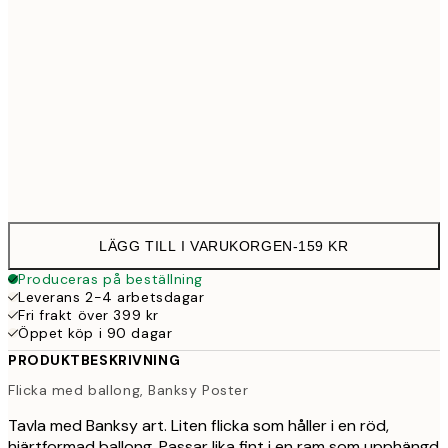
30x40 cm
15
Frame
options
LÄGG TILL I VARUKORGEN
-
159 KR
Produceras på beställning
Leverans 2-4 arbetsdagar
Fri frakt över 399 kr
Öppet köp i 90 dagar
PRODUKTBESKRIVNING
Flicka med ballong, Banksy Poster
Tavla med Banksy art. Liten flicka som håller i en röd,
hjärtformad ballong. Passar lika fint i en ram som upphängd