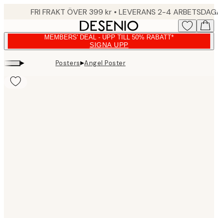
Skip
FRI FRAKT ÖVER 399 kr • LEVERANS 2-4 ARBETSDA
to
main
MEMBERS' DEAL - UPP TILL 50% RABATT*
content.
SIGNA UPP
▸
▸
Posters
Angel Poster
Product