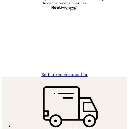
Se några recensioner här.
Verifierad köpare
Kundrecensioner
Fina målningar.
2 juni
Roonak F
Se fler recensioner här