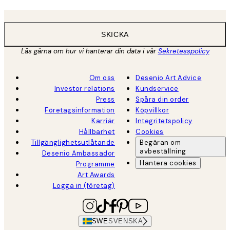
SKICKA
Läs gärna om hur vi hanterar din data i vår
Sekretesspolicy
Om oss
Desenio Art Advice
Investor relations
Kundservice
Press
Spåra din order
Företagsinformation
Köpvillkor
Karriär
Integritetspolicy
Hållbarhet
Cookies
Tillgänglighetsutlåtande
Begäran om
avbeställning
Desenio Ambassador
Hantera cookies
Programme
Art Awards
Logga in (företag)
SWE
SVENSKA