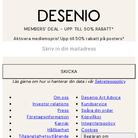
MEMBERS' DEAL - UPP TILL 50% RABATT*
Aktivera medlemspris! Upp till 50% rabatt på posters*
*
E-post
SKICKA
Läs gärna om hur vi hanterar din data i vår
Sekretesspolicy
Om oss
Desenio Art Advice
Investor relations
Kundservice
Press
Spåra din order
Företagsinformation
Köpvillkor
Karriär
Integritetspolicy
Hållbarhet
Cookies
Tillgänglighetsutlåtande
Begäran om