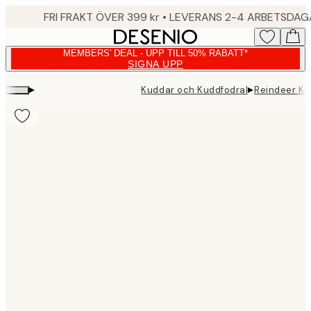
Skip
FRI FRAKT ÖVER 399 kr • LEVERANS 2-4 ARBETSDA
to
main
MEMBERS' DEAL - UPP TILL 50% RABATT*
content.
SIGNA UPP
▸
▸
Kuddar och Kuddfodral
Reindeer Ku
Product
images