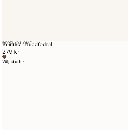
DESENIO HOME
Reindeer Kuddfodral
279 kr
Välj storlek