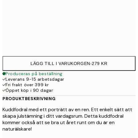
40 x 40 cm med stoppning
34
50 x 50 cm med stoppning
43
60 x 60 cm med stoppning
52
LÄGG TILL I VARUKORGEN
-
279 KR
Produceras på beställning
Leverans 9-15 arbetsdagar
Fri frakt över 399 kr
Öppet köp i 90 dagar
PRODUKTBESKRIVNING
Kuddfodral med ett porträtt av en ren. Ett enkelt sätt att
skapa julstämning i ditt vardagsrum. Detta kuddfodral
kommer också att se bra ut året runt om du är en
naturälskare!