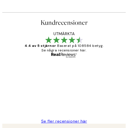
Kundrecensioner
UTMÄRKTA
4.4 av 5 stjärnor
Baserat på 108584 betyg.
Se några recensioner här.
Verifierad köpare
Kundrecensioner
Fina målningar.
2 juni
Roonak F
Se fler recensioner här