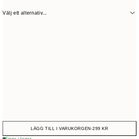
Välj ett alternativ...
31 cm
29
LÄGG TILL I VARUKORGEN
-
299 KR
Finns i lager