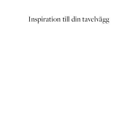
Från 215 kr
239 kr
Inspiration till din tavelvägg