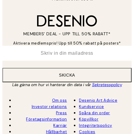
MEMBERS' DEAL - UPP TILL 50% RABATT*
Aktivera medlemspris! Upp till 50% rabatt på posters*
*
E-post
SKICKA
Läs gärna om hur vi hanterar din data i vår
Sekretesspolicy
Om oss
Desenio Art Advice
Investor relations
Kundservice
Press
Spåra din order
Företagsinformation
Köpvillkor
Karriär
Integritetspolicy
Hållbarhet
Cookies