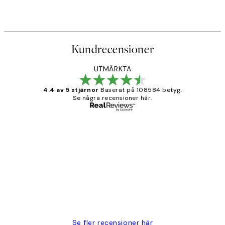
Kundrecensioner
UTMÄRKTA
4.4 av 5 stjärnor
Baserat på 108584 betyg.
Se några recensioner här.
Verifierad köpare
Kundrecensioner
Fina målningar.
2 juni
Roonak F
Se fler recensioner här