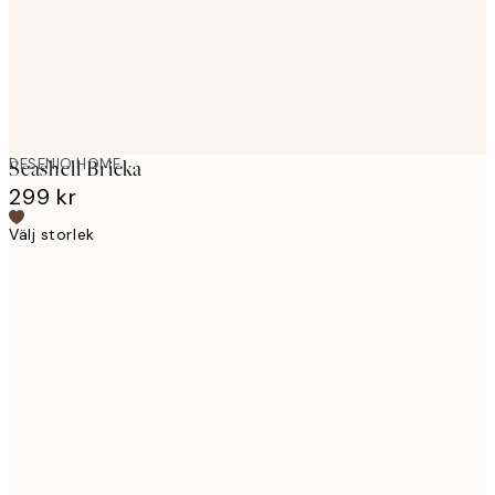
DESENIO HOME
Seashell Bricka
299 kr
Välj storlek