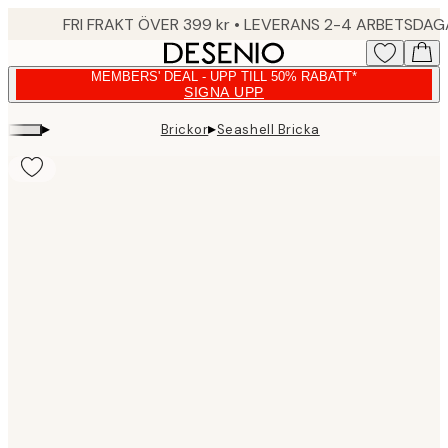
Skip
FRI FRAKT ÖVER 399 kr • LEVERANS 2-4 ARBETSDA
to
main
MEMBERS' DEAL - UPP TILL 50% RABATT*
content.
SIGNA UPP
▸
▸
Brickor
Seashell Bricka
Product
images