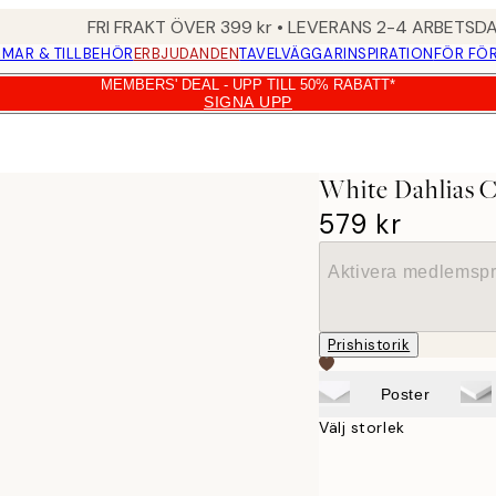
FRI FRAKT ÖVER 399 kr • LEVERANS 2-4 ARBETSD
MAR & TILLBEHÖR
ERBJUDANDEN
TAVELVÄGGAR
INSPIRATION
FÖR FÖ
MEMBERS' DEAL - UPP TILL 50% RABATT*
SIGNA UPP
White Dahlias C
579 kr
Aktivera medlemspr
Prishistorik
Poster
Välj storlek