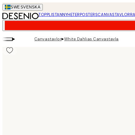
Skip
SWE
SVENSKA
to
TOPPLISTAN
NYHETER
POSTERS
CANVASTAVLOR
RA
main
content.
▸
▸
Canvastavlor
White Dahlias Canvastavla