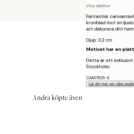
Vita dahlior
Fantastisk canvastav
kronblad mot en ljusb
att dekorera ditt hem 
Djup: 3,2 cm
Motivet har en plat
Detta är ett exklusivt 
Stockholm.
CAN17835-5
Lär dig mer om våra produ
Andra köpte även