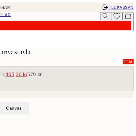
AGAR
TILL KASSAN
RETAG
anvastavla
DEAL
is
|
405,30 kr
579 kr
Canvas