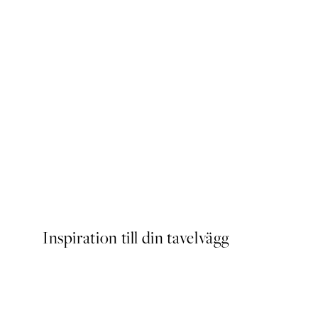
DEAL
Caffeine and Confidence Po
Från 215 kr
239 kr
Inspiration till din tavelvägg