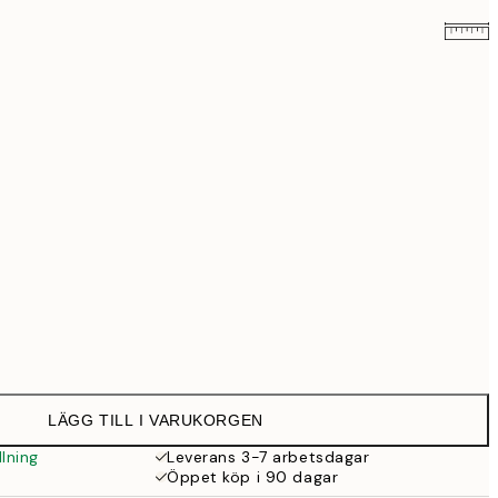
579 kr
999 kr
Ingen ram
LÄGG TILL I VARUKORGEN
lning
Leverans 3-7 arbetsdagar
Öppet köp i 90 dagar