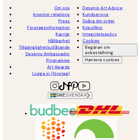
Om oss
Desenio Art Advice
Investor relations
Kundservice
Press
Spåra din order
Företagsinformation
Köpvillkor
Karriär
Integritetspolicy
Hållbarhet
Cookies
Tillgänglighetsutlåtande
Begäran om
avbeställning
Desenio Ambassador
Hantera cookies
Programme
Art Awards
Logga in (företag)
SWE
SVENSKA