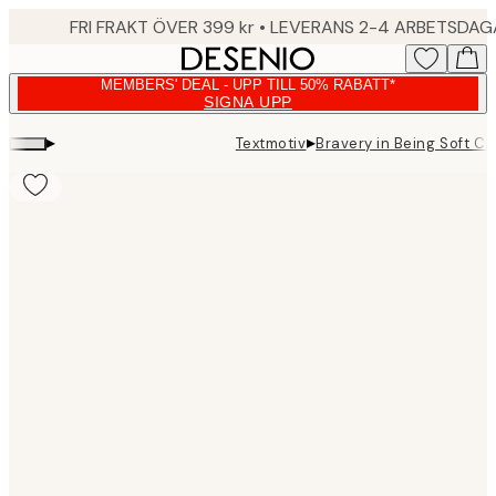
Skip
FRI FRAKT ÖVER 399 kr • LEVERANS 2-4 ARBETSDA
to
main
MEMBERS' DEAL - UPP TILL 50% RABATT*
content.
SIGNA UPP
▸
▸
Textmotiv
Bravery in Being Soft C
Product