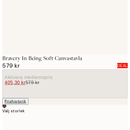
images
Bravery In Being Soft Canvastavla
579 kr
DEAL
Aktivera medlemspris
405,30 kr
579 kr
Prishistorik
Välj storlek