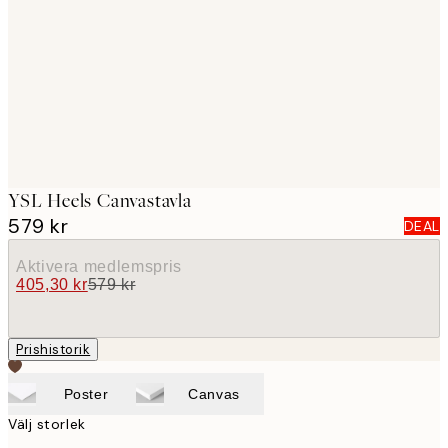
images
YSL Heels Canvastavla
579 kr
DEAL
Aktivera medlemspris
405,30 kr
579 kr
Prishistorik
Poster
Canvas
Välj storlek