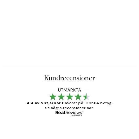
DEAL
r
Caffeine and Confidence Post
Från 215 kr
239 kr
Kundrecensioner
UTMÄRKTA
4.4 av 5 stjärnor
Baserat på 108584 betyg.
Se några recensioner här.
Verifierad köpare
Kundrecensioner