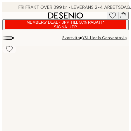
Skip
FRI FRAKT ÖVER 399 kr • LEVERANS 2-4 ARBETSDA
to
main
MEMBERS' DEAL - UPP TILL 50% RABATT*
content.
SIGNA UPP
▸
▸
Svartvita
YSL Heels Canvastavla
Product