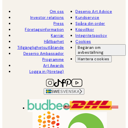
Om oss
Desenio Art Advice
Investor relations
Kundservice
Press
Spåra din order
Företagsinformation
Köpvillkor
Karriär
Integritetspolicy
Hållbarhet
Cookies
Tillgänglighetsutlåtande
Begäran om
avbeställning
Desenio Ambassador
Hantera cookies
Programme
Art Awards
Logga in (företag)
SWE
SVENSKA