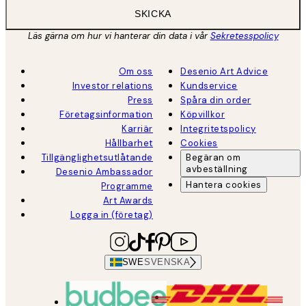
SKICKA
Läs gärna om hur vi hanterar din data i vår
Sekretesspolicy
Om oss
Desenio Art Advice
Investor relations
Kundservice
Press
Spåra din order
Företagsinformation
Köpvillkor
Karriär
Integritetspolicy
Hållbarhet
Cookies
Tillgänglighetsutlåtande
Begäran om
avbeställning
Desenio Ambassador
Hantera cookies
Programme
Art Awards
Logga in (företag)
SWE
SVENSKA