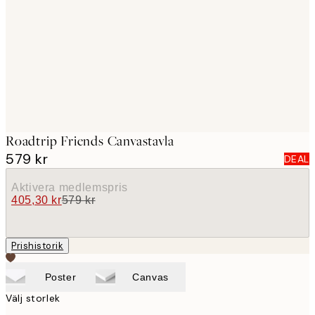
images
Roadtrip Friends Canvastavla
579 kr
DEAL
Aktivera medlemspris
405,30 kr
579 kr
Prishistorik
Poster
Canvas
Välj storlek