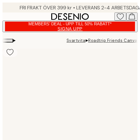
Skip
FRI FRAKT ÖVER 399 kr • LEVERANS 2-4 ARBETSDA
to
main
MEMBERS' DEAL - UPP TILL 50% RABATT*
content.
SIGNA UPP
▸
▸
Svartvita
Roadtrip Friends Canvas
Product