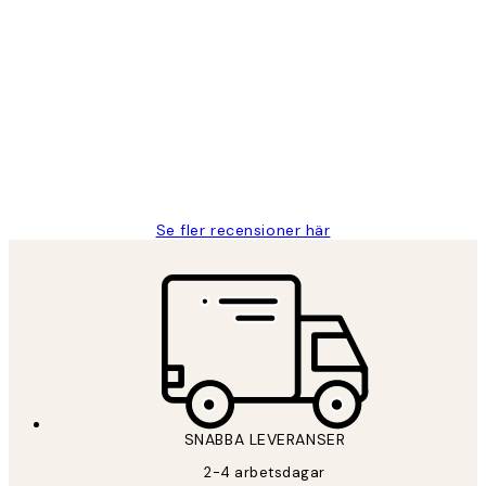
Verifierad köpare
Kundrecensioner
Fina målningar.
2 juni
Roonak F
Se fler recensioner här
SNABBA LEVERANSER
2-4 arbetsdagar