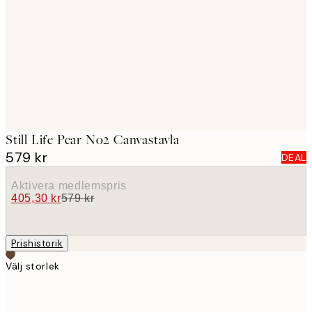
images
Still Life Pear No2 Canvastavla
579 kr
DEAL
Aktivera medlemspris
405,30 kr
579 kr
Prishistorik
Välj storlek