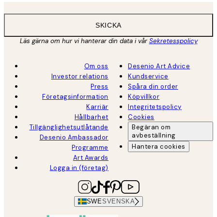
SKICKA
Läs gärna om hur vi hanterar din data i vår
Sekretesspolicy
Om oss
Desenio Art Advice
Investor relations
Kundservice
Press
Spåra din order
Företagsinformation
Köpvillkor
Karriär
Integritetspolicy
Hållbarhet
Cookies
Tillgänglighetsutlåtande
Begäran om
avbeställning
Desenio Ambassador
Hantera cookies
Programme
Art Awards
Logga in (företag)
SWE
SVENSKA