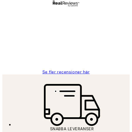
Verifierad köpare
Kundrecensioner
Fina målningar.
2 juni
Roonak F
Se fler recensioner här
SNABBA LEVERANSER