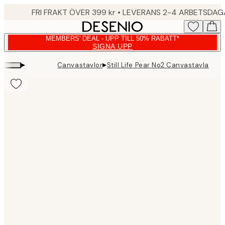
Skip
FRI FRAKT ÖVER 399 kr • LEVERANS 2-4 ARBETSDA
to
main
MEMBERS' DEAL - UPP TILL 50% RABATT*
content.
SIGNA UPP
▸
▸
Canvastavlor
Still Life Pear No2 Canvastavla
Product