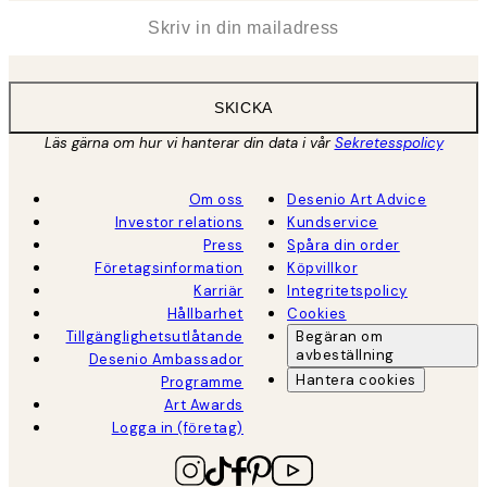
*
E-post
SKICKA
Läs gärna om hur vi hanterar din data i vår
Sekretesspolicy
Om oss
Desenio Art Advice
Investor relations
Kundservice
Press
Spåra din order
Företagsinformation
Köpvillkor
Karriär
Integritetspolicy
Hållbarhet
Cookies
Tillgänglighetsutlåtande
Begäran om
avbeställning
Desenio Ambassador
Hantera cookies
Programme
Art Awards
Logga in (företag)