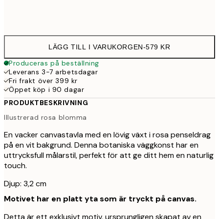
Ingen ram
LÄGG TILL I VARUKORGEN
-
579 KR
Produceras på beställning
Leverans 3-7 arbetsdagar
Fri frakt över 399 kr
Öppet köp i 90 dagar
PRODUKTBESKRIVNING
Illustrerad rosa blomma
En vacker canvastavla med en lövig växt i rosa penseldrag
på en vit bakgrund. Denna botaniska väggkonst har en
uttrycksfull målarstil, perfekt för att ge ditt hem en naturlig
touch.
Djup: 3,2 cm
Motivet har en platt yta som är tryckt på canvas.
Detta är ett exklusivt motiv, ursprungligen skapat av en