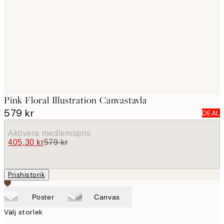
images
Pink Floral Illustration Canvastavla
579 kr
DEAL
Aktivera medlemspris
405,30 kr
579 kr
Prishistorik
Poster
Canvas
Välj storlek