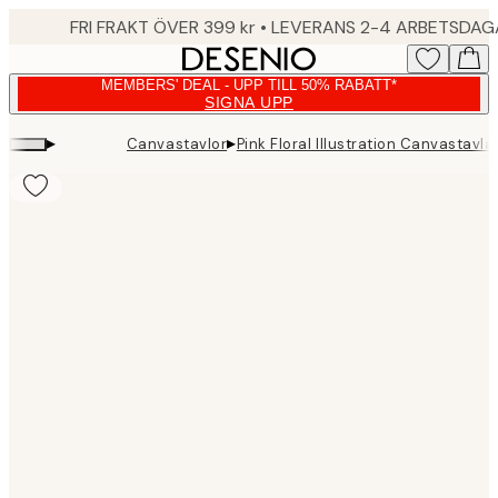
Skip
FRI FRAKT ÖVER 399 kr • LEVERANS 2-4 ARBETSDA
to
main
MEMBERS' DEAL - UPP TILL 50% RABATT*
content.
SIGNA UPP
▸
▸
Canvastavlor
Pink Floral Illustration Canvastavla
Product