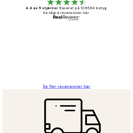
4.4 av 5 stjärnor
Baserat på 108584 betyg.
Se några recensioner här.
Verifierad köpare
Kundrecensioner
Fina målningar.
2 juni
Roonak F
Se fler recensioner här