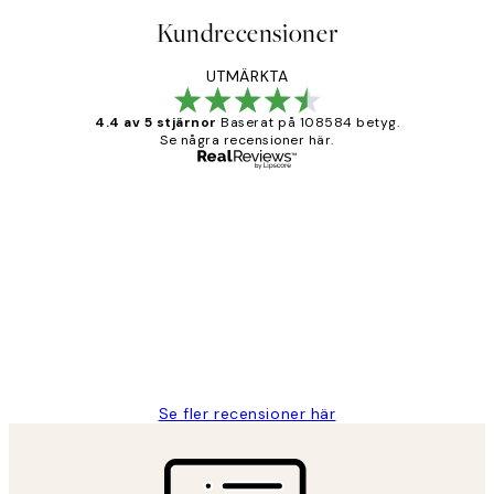
Kundrecensioner
UTMÄRKTA
4.4 av 5 stjärnor
Baserat på 108584 betyg.
Se några recensioner här.
Verifierad köpare
Kundrecensioner
Fina målningar.
2 juni
Roonak F
Se fler recensioner här