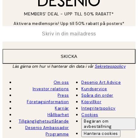
MEMBERS' DEAL - UPP TILL 50% RABATT*
Aktivera medlemspris! Upp till 50% rabatt på posters*
*
E-post
SKICKA
Läs gärna om hur vi hanterar din data i vår
Sekretesspolicy
Om oss
Desenio Art Advice
Investor relations
Kundservice
Press
Spåra din order
Företagsinformation
Köpvillkor
Karriär
Integritetspolicy
Hållbarhet
Cookies
Tillgänglighetsutlåtande
Begäran om
avbeställning
Desenio Ambassador
Hantera cookies
Programme