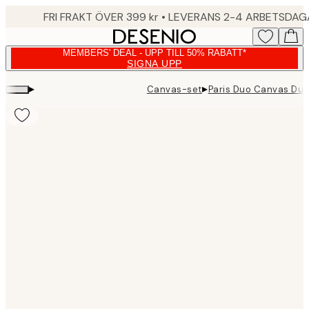
Skip
FRI FRAKT ÖVER 399 kr • LEVERANS 2-4 ARBETSDA
to
main
MEMBERS' DEAL - UPP TILL 50% RABATT*
content.
SIGNA UPP
▸
▸
Canvas-set
Paris Duo Canvas Du
Product
images