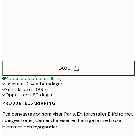
1 498,5
30x40 cm - Svart ram
2 29
2 248,5
50x70 cm - Svart ram
3 45
1 648,5
30x40 cm - Ekram
2 51
2 398,5
50x70 cm - Ekram
3 67
LÄGG I
Produceras på beställning
Leverans 2-4 arbetsdagar
Fri frakt över 399 kr
Öppet köp i 90 dagar
PRODUKTBESKRIVNING
Två canvastavlor som visar Paris. En föreställer Eiffeltornet
i beigea toner, den andra visar en Parisgata med rosa
blommor och byggnader.