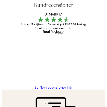
Kundrecensioner
UTMÄRKTA
4.4 av 5 stjärnor
Baserat på 108584 betyg.
Se några recensioner här.
Verifierad köpare
Kundrecensioner
Fina målningar.
2 juni
Roonak F
Se fler recensioner här