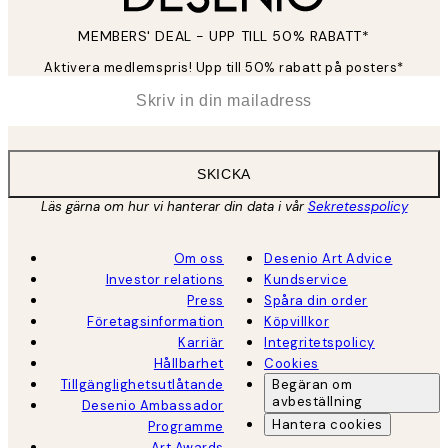
MEMBERS' DEAL - UPP TILL 50% RABATT*
Aktivera medlemspris! Upp till 50% rabatt på posters*
*
E-post
SKICKA
Läs gärna om hur vi hanterar din data i vår
Sekretesspolicy
Om oss
Desenio Art Advice
Investor relations
Kundservice
Press
Spåra din order
Företagsinformation
Köpvillkor
Karriär
Integritetspolicy
Hållbarhet
Cookies
Tillgänglighetsutlåtande
Begäran om
avbeställning
Desenio Ambassador
Hantera cookies
Programme
Art Awards