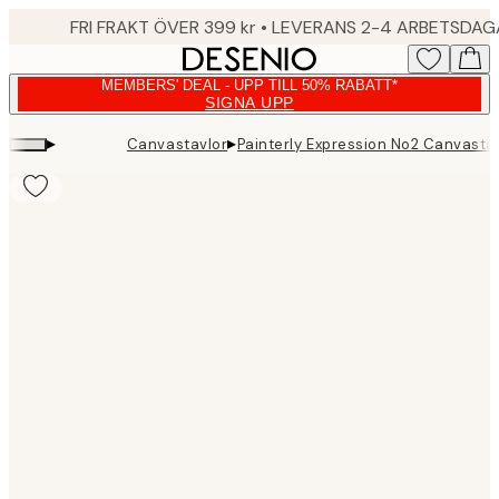
Skip
FRI FRAKT ÖVER 399 kr • LEVERANS 2-4 ARBETSDA
to
main
MEMBERS' DEAL - UPP TILL 50% RABATT*
content.
SIGNA UPP
▸
▸
Canvastavlor
Painterly Expression No2 Canvasta
Product