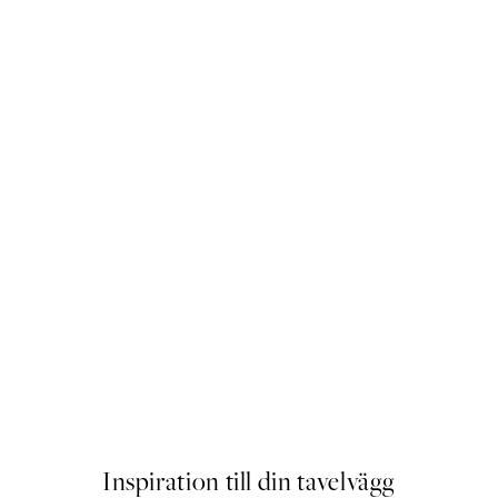
er
Just Chillin Poster
Från 129 kr
Inspiration till din tavelvägg