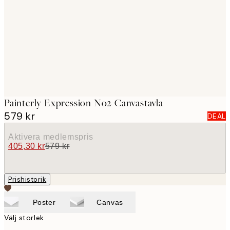
images
Painterly Expression No2 Canvastavla
579 kr
DEAL
Aktivera medlemspris
405,30 kr
579 kr
Prishistorik
Poster
Canvas
Välj storlek