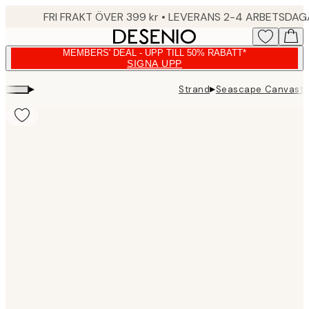
Skip
FRI FRAKT ÖVER 399 kr • LEVERANS 2-4 ARBETSDA
to
main
MEMBERS' DEAL - UPP TILL 50% RABATT*
content.
SIGNA UPP
▸
▸
Strand
Seascape Canvasta
Product