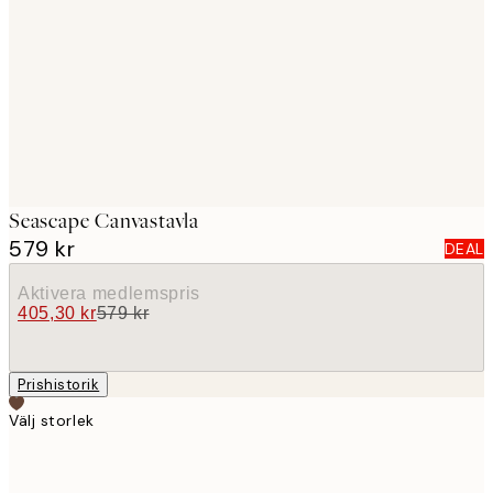
images
Seascape Canvastavla
579 kr
DEAL
Aktivera medlemspris
405,30 kr
579 kr
Prishistorik
Välj storlek