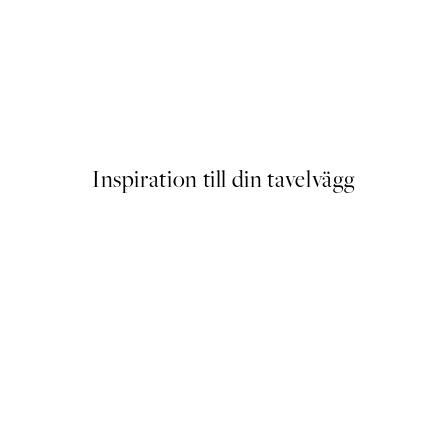
Close Up Blossom Poster
Från 129 kr
Inspiration till din tavelvägg