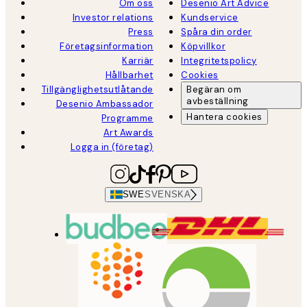
Om oss
Desenio Art Advice
Investor relations
Kundservice
Press
Spåra din order
Företagsinformation
Köpvillkor
Karriär
Integritetspolicy
Hållbarhet
Cookies
Tillgänglighetsutlåtande
Begäran om
avbeställning
Desenio Ambassador
Hantera cookies
Programme
Art Awards
Logga in (företag)
SWE
SVENSKA