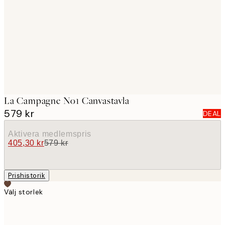
images
La Campagne No1 Canvastavla
579 kr
DEAL
Aktivera medlemspris
405,30 kr
579 kr
Prishistorik
Välj storlek