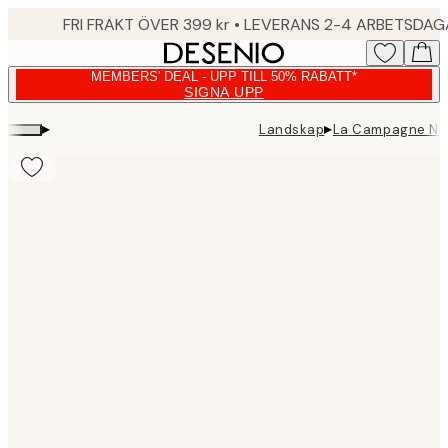
Skip
FRI FRAKT ÖVER 399 kr • LEVERANS 2-4 ARBETSDA
to
main
MEMBERS' DEAL - UPP TILL 50% RABATT*
content.
SIGNA UPP
▸
▸
Landskap
La Campagne No1
Product