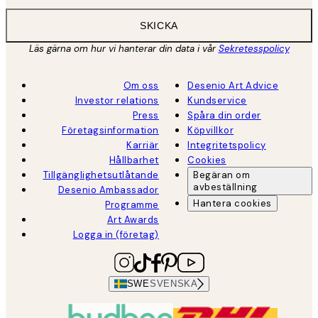
SKICKA
Läs gärna om hur vi hanterar din data i vår
Sekretesspolicy
Om oss
Desenio Art Advice
Investor relations
Kundservice
Press
Spåra din order
Företagsinformation
Köpvillkor
Karriär
Integritetspolicy
Hållbarhet
Cookies
Tillgänglighetsutlåtande
Begäran om
avbeställning
Desenio Ambassador
Hantera cookies
Programme
Art Awards
Logga in (företag)
SWE
SVENSKA