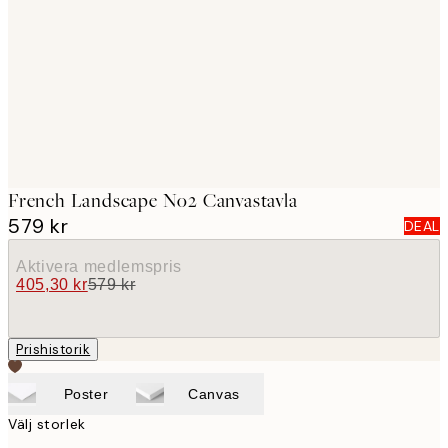
images
French Landscape No2 Canvastavla
579 kr
DEAL
Aktivera medlemspris
405,30 kr
579 kr
Prishistorik
Poster
Canvas
Välj storlek