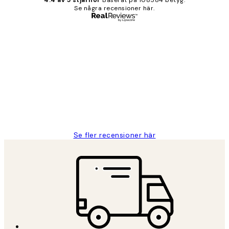
4.4 av 5 stjärnor
Baserat på 108584 betyg.
Se några recensioner här.
Verifierad köpare
Kundrecensioner
Fina målningar.
2 juni
Roonak F
Se fler recensioner här