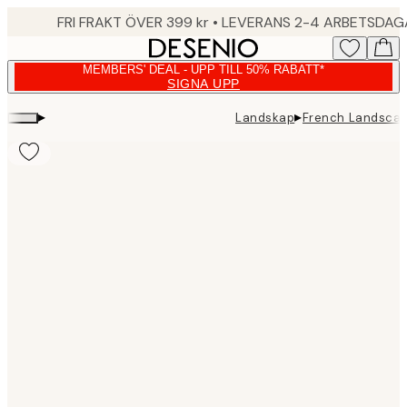
Skip
FRI FRAKT ÖVER 399 kr • LEVERANS 2-4 ARBETSDA
to
main
MEMBERS' DEAL - UPP TILL 50% RABATT*
content.
SIGNA UPP
▸
▸
Landskap
French Landscap
Product