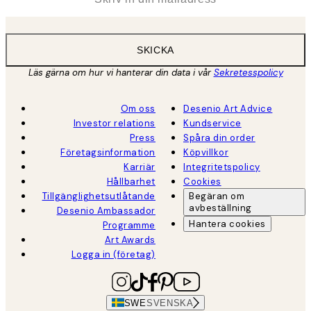
SKICKA
Läs gärna om hur vi hanterar din data i vår
Sekretesspolicy
Om oss
Desenio Art Advice
Investor relations
Kundservice
Press
Spåra din order
Företagsinformation
Köpvillkor
Karriär
Integritetspolicy
Hållbarhet
Cookies
Tillgänglighetsutlåtande
Begäran om
avbeställning
Desenio Ambassador
Hantera cookies
Programme
Art Awards
Logga in (företag)
SWE
SVENSKA