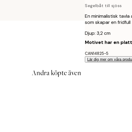
Segelbåt till sjöss
En minimalistisk tavla
som skapar en fridfull
Djup: 3,2 cm
Motivet har en plat
CAN14825-5
Lär dig mer om våra produ
Andra köpte även