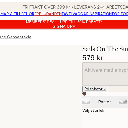
FRI FRAKT ÖVER 399 kr • LEVERANS 2-4 ARBETSD
MAR & TILLBEHÖR
ERBJUDANDEN
TAVELVÄGGAR
INSPIRATION
FÖR FÖ
MEMBERS' DEAL - UPP TILL 50% RABATT*
SIGNA UPP
face Canvastavla
Sails On The Su
579 kr
Aktivera medlemspr
Prishistorik
Poster
Välj storlek