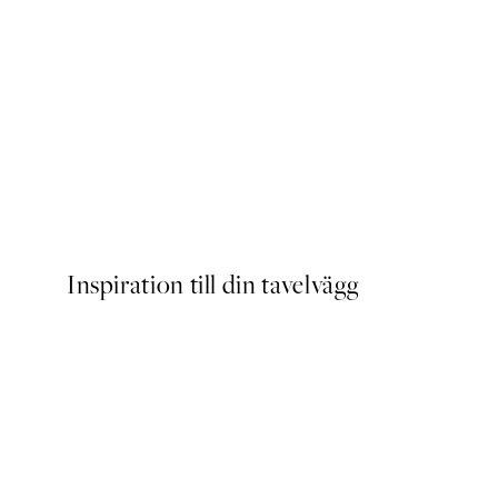
Rustic Botanicals Poster
Från 145 kr
Inspiration till din tavelvägg