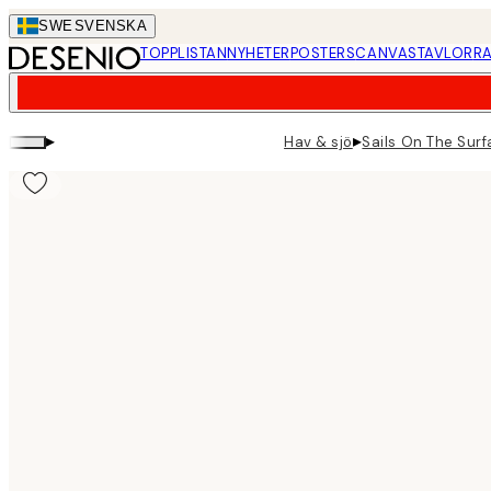
Skip
SWE
SVENSKA
to
TOPPLISTAN
NYHETER
POSTERS
CANVASTAVLOR
RA
main
content.
▸
▸
Hav & sjö
Sails On The Sur