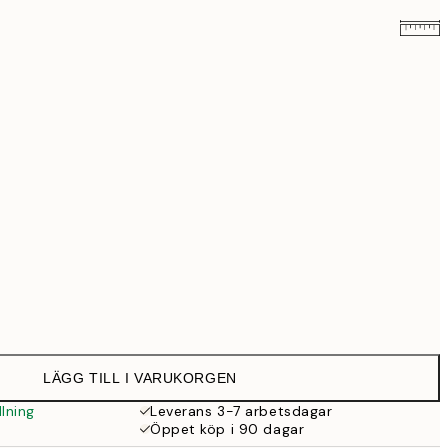
579 kr
999 kr
Ingen ram
LÄGG TILL I VARUKORGEN
lning
Leverans 3-7 arbetsdagar
Öppet köp i 90 dagar