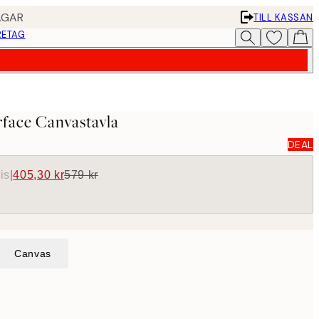
AGAR
TILL KASSAN
RETAG
rface Canvastavla
DEAL
is
|
405,30 kr
579 kr
Canvas