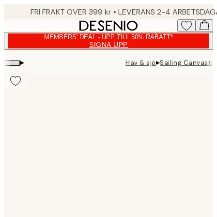
Skip
FRI FRAKT ÖVER 399 kr • LEVERANS 2-4 ARBETSDA
to
main
MEMBERS' DEAL - UPP TILL 50% RABATT*
content.
SIGNA UPP
▸
▸
Hav & sjö
Sailing Canvasta
Product