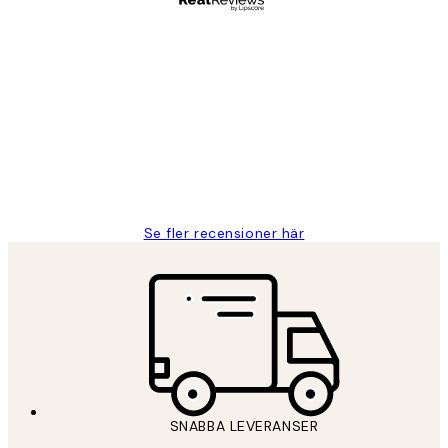
Verifierad köpare
Kundrecensioner
Fina målningar.
2 juni
Roonak F
Se fler recensioner här
SNABBA LEVERANSER