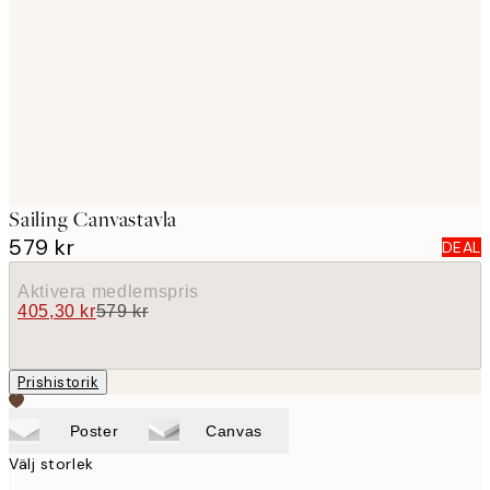
images
Sailing Canvastavla
579 kr
DEAL
Aktivera medlemspris
405,30 kr
579 kr
Prishistorik
Poster
Canvas
Välj storlek