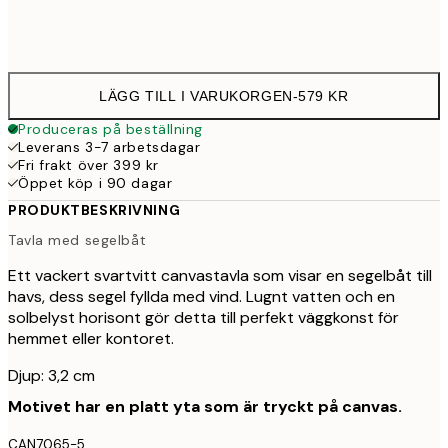
Ingen ram
LÄGG TILL I VARUKORGEN
-
579 KR
Produceras på beställning
Leverans 3-7 arbetsdagar
Fri frakt över 399 kr
Öppet köp i 90 dagar
PRODUKTBESKRIVNING
Tavla med segelbåt
Ett vackert svartvitt canvastavla som visar en segelbåt till
havs, dess segel fyllda med vind. Lugnt vatten och en
solbelyst horisont gör detta till perfekt väggkonst för
hemmet eller kontoret.
Djup: 3,2 cm
Motivet har en platt yta som är tryckt på canvas.
CAN7065-5