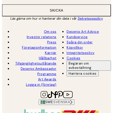
SKICKA
Läs gärna om hur vi hanterar din data i vår
Sekretesspolicy
Om oss
Desenio Art Advice
Investor relations
Kundservice
Press
Spåra din order
Företagsinformation
Köpvillkor
Karriär
Integritetspolicy
Hållbarhet
Cookies
Tillgänglighetsutlåtande
Begäran om
avbeställning
Desenio Ambassador
Hantera cookies
Programme
Art Awards
Logga in (företag)
SWE
SVENSKA