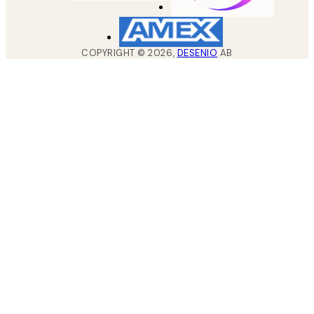
COPYRIGHT ©
2026
,
DESENIO
AB