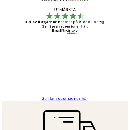
UTMÄRKTA
4.4 av 5 stjärnor
Baserat på 108584 betyg.
Se några recensioner här.
Verifierad köpare
Kundrecensioner
Fina målningar.
2 juni
Roonak F
Se fler recensioner här