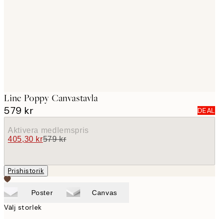
images
Line Poppy Canvastavla
579 kr
DEAL
Aktivera medlemspris
405,30 kr
579 kr
Prishistorik
Poster
Canvas
Välj storlek