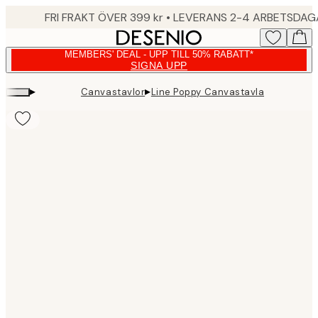
Skip
FRI FRAKT ÖVER 399 kr • LEVERANS 2-4 ARBETSDA
to
main
MEMBERS' DEAL - UPP TILL 50% RABATT*
content.
SIGNA UPP
▸
▸
Canvastavlor
Line Poppy Canvastavla
Product