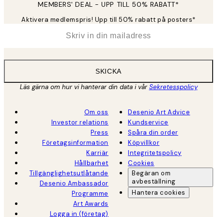
MEMBERS' DEAL - UPP TILL 50% RABATT*
Aktivera medlemspris! Upp till 50% rabatt på posters*
*
E-post
SKICKA
Läs gärna om hur vi hanterar din data i vår
Sekretesspolicy
Om oss
Desenio Art Advice
Investor relations
Kundservice
Press
Spåra din order
Företagsinformation
Köpvillkor
Karriär
Integritetspolicy
Hållbarhet
Cookies
Tillgänglighetsutlåtande
Begäran om
avbeställning
Desenio Ambassador
Hantera cookies
Programme
Art Awards
Logga in (företag)