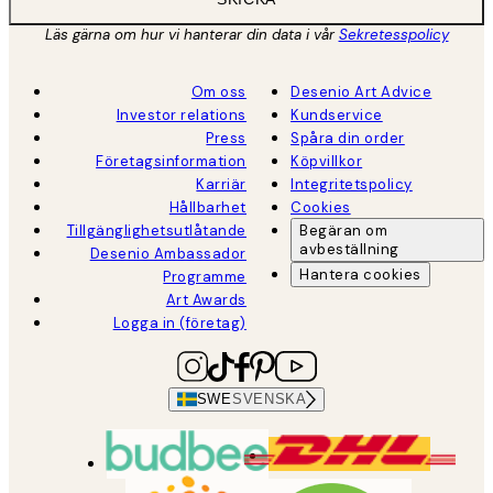
Läs gärna om hur vi hanterar din data i vår
Sekretesspolicy
Om oss
Desenio Art Advice
Investor relations
Kundservice
Press
Spåra din order
Företagsinformation
Köpvillkor
Karriär
Integritetspolicy
Hållbarhet
Cookies
Tillgänglighetsutlåtande
Begäran om
avbeställning
Desenio Ambassador
Hantera cookies
Programme
Art Awards
Logga in (företag)
SWE
SVENSKA