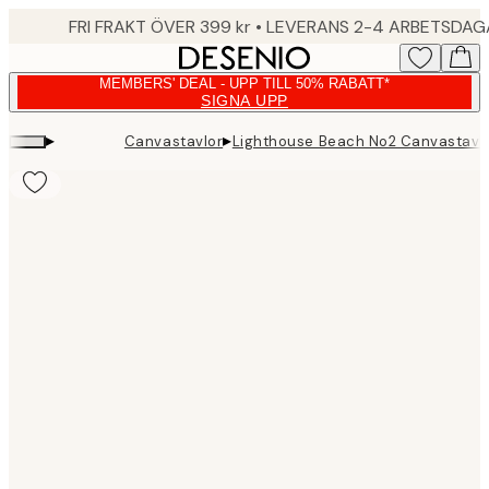
Skip
FRI FRAKT ÖVER 399 kr • LEVERANS 2-4 ARBETSDA
to
main
MEMBERS' DEAL - UPP TILL 50% RABATT*
content.
SIGNA UPP
▸
▸
Canvastavlor
Lighthouse Beach No2 Canvastavl
Product