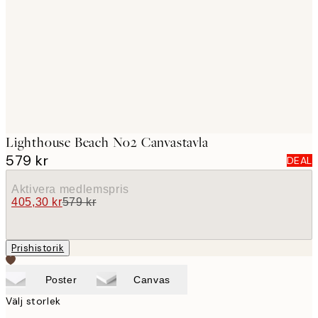
images
Lighthouse Beach No2 Canvastavla
579 kr
DEAL
Aktivera medlemspris
405,30 kr
579 kr
Prishistorik
Poster
Canvas
Välj storlek