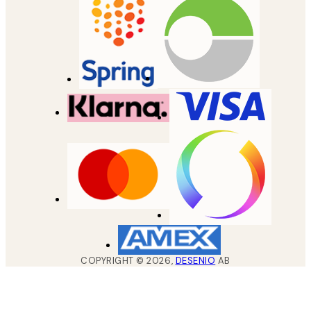
COPYRIGHT ©
2026
,
DESENIO
AB