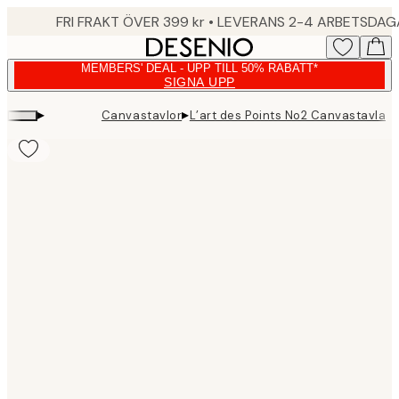
Skip
FRI FRAKT ÖVER 399 kr • LEVERANS 2-4 ARBETSDA
to
main
MEMBERS' DEAL - UPP TILL 50% RABATT*
content.
SIGNA UPP
▸
▸
Canvastavlor
L’art des Points No2 Canvastavla
Product