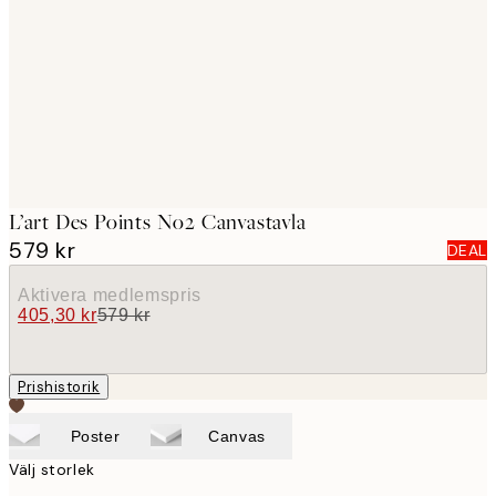
images
L’art Des Points No2 Canvastavla
579 kr
DEAL
Aktivera medlemspris
405,30 kr
579 kr
Prishistorik
Poster
Canvas
Välj storlek