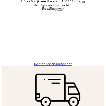
4.4 av 5 stjärnor
Baserat på 108584 betyg.
Se några recensioner här.
Verifierad köpare
Kundrecensioner
Fina målningar.
2 juni
Roonak F
Se fler recensioner här