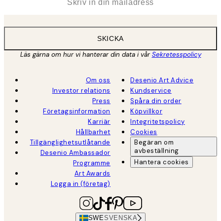
SKICKA
Läs gärna om hur vi hanterar din data i vår
Sekretesspolicy
Om oss
Desenio Art Advice
Investor relations
Kundservice
Press
Spåra din order
Företagsinformation
Köpvillkor
Karriär
Integritetspolicy
Hållbarhet
Cookies
Tillgänglighetsutlåtande
Begäran om
avbeställning
Desenio Ambassador
Hantera cookies
Programme
Art Awards
Logga in (företag)
SWE
SVENSKA